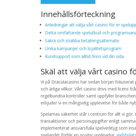
Innehållsförteckning
Anledningar att välja vårt casino för er spelup
Detta omfattande spelutbud och programvaru
Säkra och snabba betalningsalternativ
Unika kampanjer och lojalitetsprogram
Kundsupport som alltid finns vid din sida
Skäl att välja vårt casino 
Vi på Draculacasino har sedan början fokuserat 
och ärliga villkor. Vårt casino drivs med licens f
regelbundna kontroller samt uppfyller bransche
erbjuder vi en mångsidig upplevelse för både ny
Spelarnas säkerhet står i centrum för allt vi gö
transaktioner och personuppgifter enligt samma 
implementerat ansvarsfulla spelverktyg som insät
spelandet förblir en positiv upplevelse.
webbplat