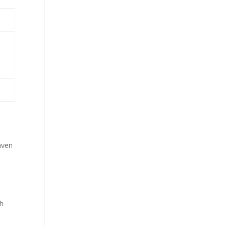
aven
ch