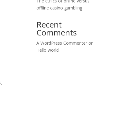
The ethics of online versus
offline casino gambling
Recent
Comments
A WordPress Commenter
on
Hello world!
g
r
.