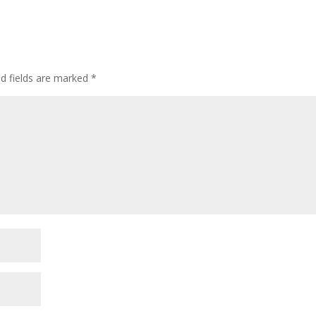
ed fields are marked
*