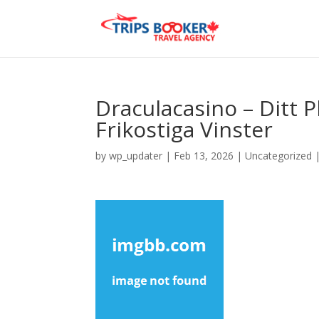
Draculacasino – Ditt P
Frikostiga Vinster
by
wp_updater
|
Feb 13, 2026
|
Uncategorized