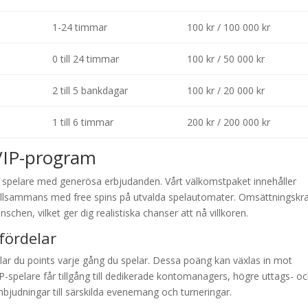
1-24 timmar
100 kr / 100 000 kr
0 till 24 timmar
100 kr / 50 000 kr
2 till 5 bankdagar
100 kr / 20 000 kr
1 till 6 timmar
200 kr / 200 000 kr
VIP-program
a spelare med generösa erbjudanden. Vårt välkomstpaket innehåller
tillsammans med free spins på utvalda spelautomater. Omsättningskr
chen, vilket ger dig realistiska chanser att nå villkoren.
fördelar
ar du points varje gång du spelar. Dessa poäng kan växlas in mot
VIP-spelare får tillgång till dedikerade kontomanagers, högre uttags- o
nbjudningar till särskilda evenemang och turneringar.