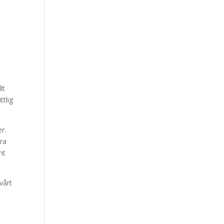
lt
ttlig
r.
åra
nt
vårt