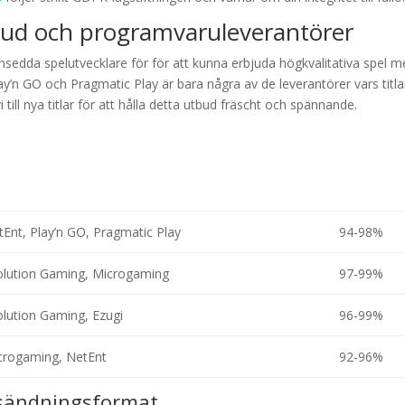
ud och programvaruleverantörer
sedda spelutvecklare för för att kunna erbjuda högkvalitativa spel 
y’n GO och Pragmatic Play är bara några av de leverantörer vars titla
i till nya titlar för att hålla detta utbud fräscht och spännande.
Ent, Play’n GO, Pragmatic Play
94-98%
olution Gaming, Microgaming
97-99%
lution Gaming, Ezugi
96-99%
crogaming, NetEnt
92-96%
ktsändningsformat