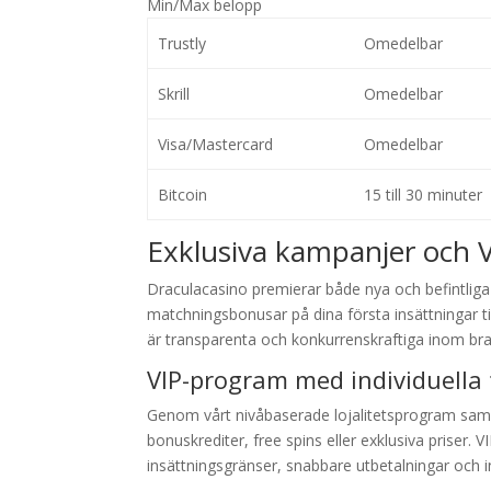
Min/Max belopp
Trustly
Omedelbar
Skrill
Omedelbar
Visa/Mastercard
Omedelbar
Bitcoin
15 till 30 minuter
Exklusiva kampanjer och 
Draculacasino premierar både nya och befintlig
matchningsbonusar på dina första insättningar 
är transparenta och konkurrenskraftiga inom brans
VIP-program med individuella 
Genom vårt nivåbaserade lojalitetsprogram saml
bonuskrediter, free spins eller exklusiva priser. 
insättningsgränser, snabbare utbetalningar och i