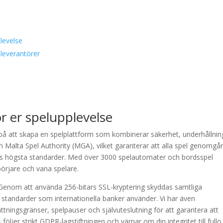
plevelse
leverantörer
för er spelupplevelse
på att skapa en spelplattform som kombinerar säkerhet, underhållnin
rån Malta Spel Authority (MGA), vilket garanterar att alla spel genomgå
ns högsta standarder. Med över 3000 spelautomater och bordsspel
börjare och vana spelare.
r. Genom att använda 256-bitars SSL-kryptering skyddas samtliga
standarder som internationella banker använder. Vi har även
tningsgränser, spelpauser och självuteslutning för att garantera att
s
följer strikt GDPR-lagstiftningen och värnar om din integritet till fullo