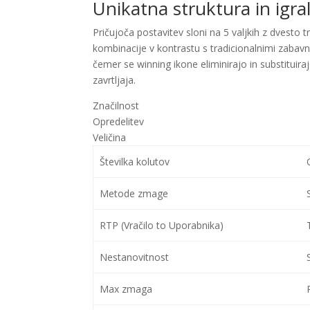
Unikatna struktura in igra
Pričujoča postavitev sloni na 5 valjkih z dvest
kombinacije v kontrastu s tradicionalnimi zabavni
čemer se winning ikone eliminirajo in substitu
zavrtljaja.
Značilnost
Opredelitev
Veličina
Številka kolutov
Metode zmage
RTP (Vračilo to Uporabnika)
Nestanovitnost
Max zmaga