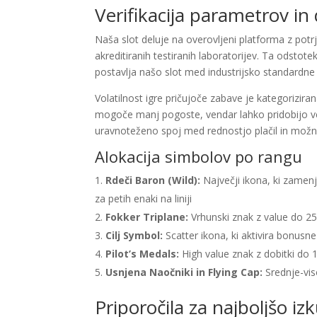
Verifikacija parametrov i
Naša slot deluje na overovljeni platforma z potr
akreditiranih testiranih laboratorijev. Ta odstot
postavlja našo slot med industrijsko standardne 
Volatilnost igre pričujoče zabave je kategorizi
mogoče manj pogoste, vendar lahko pridobijo več
uravnoteženo spoj med rednostjo plačil in možno
Alokacija simbolov po rangu
Rdeči Baron (Wild):
Največji ikona, ki zamenj
za petih enaki na liniji
Fokker Triplane:
Vrhunski znak z value do 2
Cilj Symbol:
Scatter ikona, ki aktivira bonusne
Pilot’s Medals:
High value znak z dobitki do 
Usnjena Naočniki in Flying Cap:
Srednje-vis
Priporočila za najboljšo iz