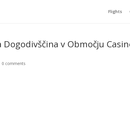
Flights
 Dogodivščina v Območju Casin
|
0 comments