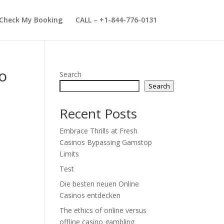
Check My Booking
CALL – +1-844-776-0131
o
Search
Search
Recent Posts
Embrace Thrills at Fresh
Casinos Bypassing Gamstop
Limits
Test
Die besten neuen Online
Casinos entdecken
The ethics of online versus
offline casino gambling