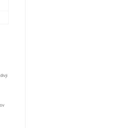
divji
nov