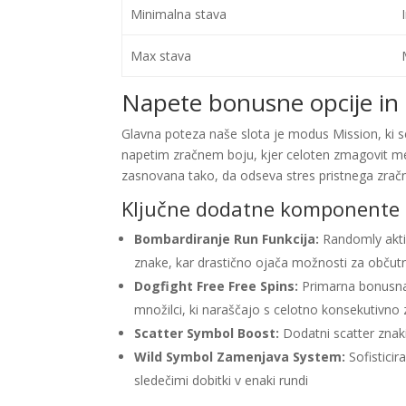
Minimalna stava
Max stava
Napete bonusne opcije in z
Glavna poteza naše slota je modus Mission, ki se b
napetim zračnem boju, kjer celoten zmagovit met 
zasnovana tako, da odseva stres pristnega zračn
Ključne dodatne komponente
Bombardiranje Run Funkcija:
Randomly aktiv
znake, kar drastično ojača možnosti za obču
Dogfight Free Free Spins:
Primarna bonusna r
množilci, ki naraščajo s celotno konsekutivn
Scatter Symbol Boost:
Dodatni scatter znaki
Wild Symbol Zamenjava System:
Sofisticir
sledečimi dobitki v enaki rundi