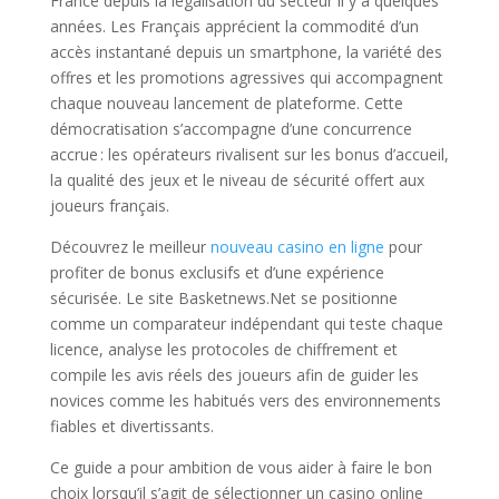
France depuis la légalisation du secteur il y a quelques
années. Les Français apprécient la commodité d’un
accès instantané depuis un smartphone, la variété des
offres et les promotions agressives qui accompagnent
chaque nouveau lancement de plateforme. Cette
démocratisation s’accompagne d’une concurrence
accrue : les opérateurs rivalisent sur les bonus d’accueil,
la qualité des jeux et le niveau de sécurité offert aux
joueurs français.
Découvrez le meilleur
nouveau casino en ligne
pour
profiter de bonus exclusifs et d’une expérience
sécurisée. Le site Basketnews.Net se positionne
comme un comparateur indépendant qui teste chaque
licence, analyse les protocoles de chiffrement et
compile les avis réels des joueurs afin de guider les
novices comme les habitués vers des environnements
fiables et divertissants.
Ce guide a pour ambition de vous aider à faire le bon
choix lorsqu’il s’agit de sélectionner un casino online