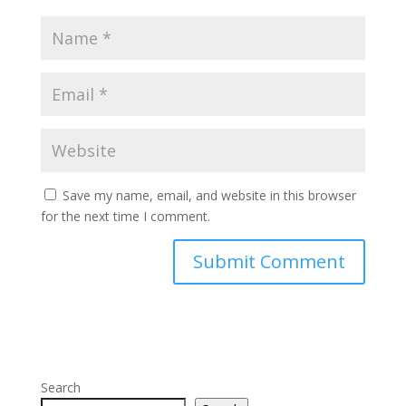
Save my name, email, and website in this browser
for the next time I comment.
Search