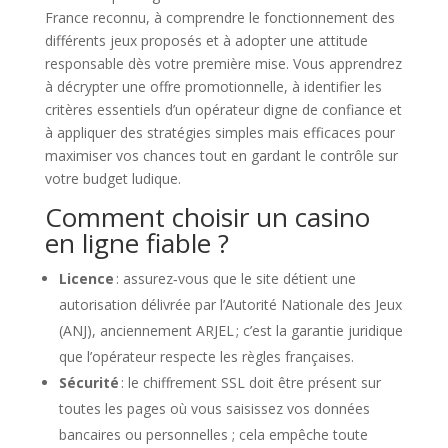
France reconnu, à comprendre le fonctionnement des
différents jeux proposés et à adopter une attitude
responsable dès votre première mise. Vous apprendrez
à décrypter une offre promotionnelle, à identifier les
critères essentiels d’un opérateur digne de confiance et
à appliquer des stratégies simples mais efficaces pour
maximiser vos chances tout en gardant le contrôle sur
votre budget ludique.
Comment choisir un casino
en ligne fiable ?
Licence
: assurez‑vous que le site détient une
autorisation délivrée par l’Autorité Nationale des Jeux
(ANJ), anciennement ARJEL ; c’est la garantie juridique
que l’opérateur respecte les règles françaises.
Sécurité
: le chiffrement SSL doit être présent sur
toutes les pages où vous saisissez vos données
bancaires ou personnelles ; cela empêche toute