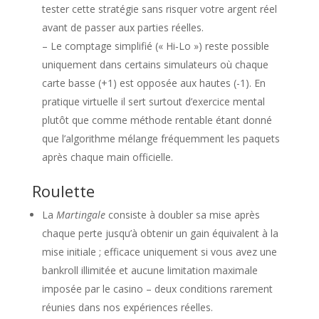
tester cette stratégie sans risquer votre argent réel
avant de passer aux parties réelles.
– Le comptage simplifié (« Hi‑Lo ») reste possible
uniquement dans certains simulateurs où chaque
carte basse (+1) est opposée aux hautes (-1). En
pratique virtuelle il sert surtout d’exercice mental
plutôt que comme méthode rentable étant donné
que l’algorithme mélange fréquemment les paquets
après chaque main officielle.
Roulette
La
Martingale
consiste à doubler sa mise après
chaque perte jusqu’à obtenir un gain équivalent à la
mise initiale ; efficace uniquement si vous avez une
bankroll illimitée et aucune limitation maximale
imposée par le casino – deux conditions rarement
réunies dans nos expériences réelles.