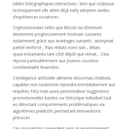
tables holographiques interactives ; bien que coûteuse
techniquement elle attire déjà early adopters avides
d’expériences novatrices.
Cryptomonnaies telles que Bitcoin ou Ethereum
deviennent progressivement monnaie courante
notamment grâce aux avantages suivants : anonymat
partiel renforcé , frais réduits voire nuls , délais
quasi‑instantanés tant côté dépôt que retrait… Cela
répond particulièrement aux joueurs soucieux
confidentialité financière.
L’intelligence artificielle alimente désormais chatbots
capables non seulement répondre immédiatement aux
requêtes FAQ mais aussi personnaliser suggestions
promotionnelles basées sur historique individuel tout
en détectant comportements problématiques via
algorithmes prédictifs permettant interventions
précoces .
Ces innovations convergent vers un environnement