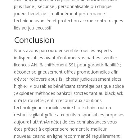
plus fluide , sécurisé , personnalisable où chaque
joueur bénéficie simultanément performance
technique avancée et protection accrue contre risques
liés au jeu excessif.
Conclusion
Nous avons parcouru ensemble tous les aspects
indispensables avant d’entamer vos parties : vérifier
licences ANJ & chiffrement SSL pour garantir fiabilité ;
décoder soigneusement offres promotionnelles afin
d’éviter rollovers abusifs ; choisir judicieusement slots
high‑RTP ou tables bénéficiant stratégie basique solide
; exploiter méthodes bankroll strictes tant au blackjack
qu’à la roulette ; enfin recourir aux solutions
technologiques mobiles voire blockchain tout en
restant vigilant grâce aux outils responsables proposés
aujourd’hui.\n\nArmé(e) de ces connaissances vous
êtes prêt(e) à explorer sereinement le meilleur
nouveau casino en ligne recommandé régulièrement