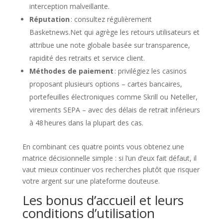
interception malveillante.
Réputation
: consultez régulièrement
Basketnews.Net qui agrège les retours utilisateurs et
attribue une note globale basée sur transparence,
rapidité des retraits et service client.
Méthodes de paiement
: privilégiez les casinos
proposant plusieurs options – cartes bancaires,
portefeuilles électroniques comme Skrill ou Neteller,
virements SEPA – avec des délais de retrait inférieurs
à 48 heures dans la plupart des cas.
En combinant ces quatre points vous obtenez une
matrice décisionnelle simple : si l’un d’eux fait défaut, il
vaut mieux continuer vos recherches plutôt que risquer
votre argent sur une plateforme douteuse.
Les bonus d’accueil et leurs
conditions d’utilisation