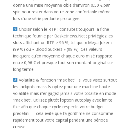
donne une mise moyenne cible d’environ 0,50 € par
spin pour rester dans votre zone confortable même
lors d’une série perdante prolongée.
Choisir selon le RTP : consultez toujours la fiche
technique fournie par Basketnews.Net ; privilégiez les
slots affichant un RTP ≥ 96 %, tel que « Mega Joker »
(99 %) ou « Blood Suckers » (98 %). Ces valeurs
indiquent qu’en moyenne chaque euro misé rapporte
entre 0,96 € et presque tout son montant original sur
long terme.
Volatilité & fonction “max bet” : si vous visez surtout
les jackpots massifs optez pour une machine haute
volatilité mais n’engagez jamais votre totalité en mode
“max bet”. Utilisez plutôt l’option autoplay avec limite
fixe afin que chaque cycle respecte votre budget
prédéfini — cela évite que l’algorithme ne consomme
rapidement tout votre capital pendant une période
creuse.