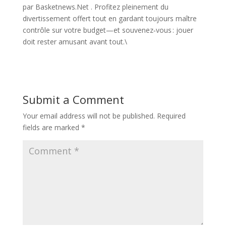
par Basketnews.Net . Profitez pleinement du
divertissement offert tout en gardant toujours maître
contrôle sur votre budget—et souvenez‑vous : jouer
doit rester amusant avant tout.\
Submit a Comment
Your email address will not be published.
Required
fields are marked
*