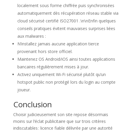
localement sous forme chiffrée puis synchronisées
automatiquement dès récupération réseau stable via
cloud sécurisé certifié ISO27001 .\n\nEnfin quelques
conseils pratiques évitent mauvaises surprises liées
aux malwares :
N’installez jamais aucune application tierce
provenant hors store officiel.
Maintenez OS Android/iOS ainsi toutes applications
bancaires régulièrement mises à jour.
Activez uniquement Wi‑Fi sécurisé plutôt qu’un
hotspot public non protégé lors du login au compte
joueur.
Conclusion
Choisir judicieusement son site repose désormais
moins sur l’éclat publicitaire que sur trois critères
indiscutables : licence fiable délivrée par une autorité