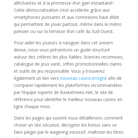
alléchantes et à la promesse d’un gain instantané !
Cette démocratisation s’est accélérée grâce aux
smartphones puissants et aux connexions haut débit
qui permettent de jouer partout, même dans le métro
parisien ou sur la terrasse d’un café du Sud‑Ouest.
Pour aider les joueurs à naviguer dans cet univers
dense, nous vous présentons un guide structuré
autour des critères les plus fiables : licences reconnues,
catalogue de jeux varié, offres promotionnelles claires
et outils de jeu responsable. Vous y trouverez
également un lien vers
nouveau casino en ligne
afin de
comparer rapidement les plateformes recommandées
par l’équipe experte de Basketnews.Net, le site de
référence pour identifier le meilleur nouveau casino en
ligne chaque mois.
Dans les pages qui suivent nous détaillerons comment
choisir un site sécurisé, décrypter les bonus sans se
faire piéger par le wagering excessif, maîtriser les titres