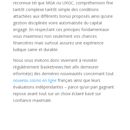
reconnue tel que MGA ou UKGC, compréhension fine
tantôt complexe tantôt simple des conditions
attachées aux différents bonus proposés ainsi qu’une
gestion disciplinée voire automatisée du capital
engagé.​ En respectant ces principes fondamentaux
vous maximisez non seulement vos chances
financières mais surtout assurez une expérience
ludique saine et durable.​
Nous vous invitons donc vivement à revisiter
régulièrement Basketnews.Net afin demeurer
informé(e) des dernières nouveautés concernant tout
nouveau casino en ligne
français ainsi que leurs
évaluations indépendantes – parce qu’un pari gagnant
repose avant tout sur un choix éclairé basé sur
confiance maximale.​