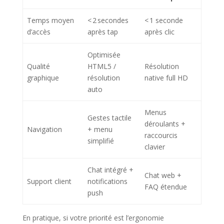
Temps moyen
< 2 secondes
< 1 seconde
d’accès
après tap
après clic
Optimisée
Qualité
HTML5 /
Résolution
graphique
résolution
native full HD
auto
Menus
Gestes tactile
déroulants +
Navigation
+ menu
raccourcis
simplifié
clavier
Chat intégré +
Chat web +
Support client
notifications
FAQ étendue
push
En pratique, si votre priorité est l’ergonomie