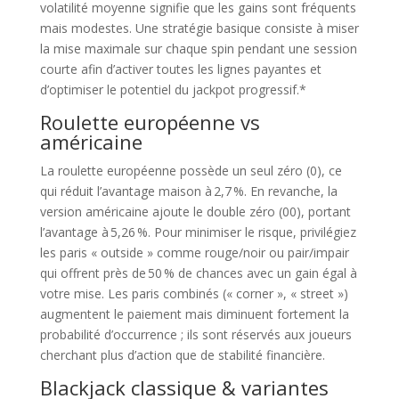
volatilité moyenne signifie que les gains sont fréquents
mais modestes. Une stratégie basique consiste à miser
la mise maximale sur chaque spin pendant une session
courte afin d’activer toutes les lignes payantes et
d’optimiser le potentiel du jackpot progressif.*
Roulette européenne vs
américaine
La roulette européenne possède un seul zéro (0), ce
qui réduit l’avantage maison à 2,7 %. En revanche, la
version américaine ajoute le double zéro (00), portant
l’avantage à 5,26 %. Pour minimiser le risque, privilégiez
les paris « outside » comme rouge/noir ou pair/impair
qui offrent près de 50 % de chances avec un gain égal à
votre mise. Les paris combinés (« corner », « street »)
augmentent le paiement mais diminuent fortement la
probabilité d’occurrence ; ils sont réservés aux joueurs
cherchant plus d’action que de stabilité financière.
Blackjack classique & variantes