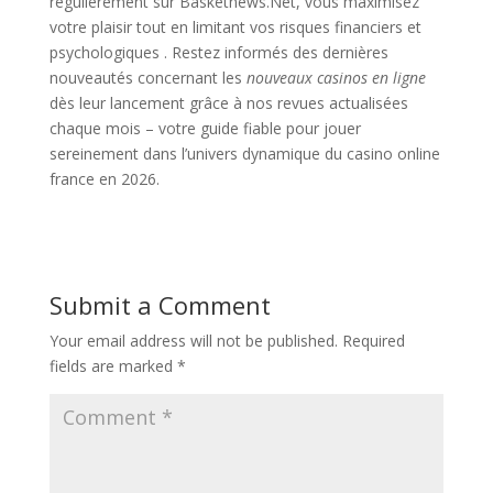
régulièrement sur Basketnews.Net, vous maximisez
votre plaisir tout en limitant vos risques financiers et
psychologiques . Restez informés des dernières
nouveautés concernant les
nouveaux casinos en ligne
dès leur lancement grâce à nos revues actualisées
chaque mois – votre guide fiable pour jouer
sereinement dans l’univers dynamique du casino online
france en 2026.​
Submit a Comment
Your email address will not be published.
Required
fields are marked
*