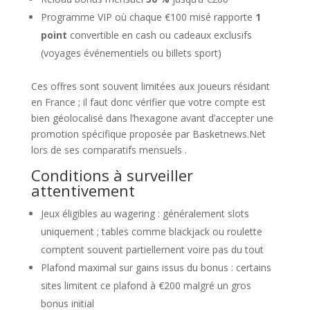
Programme VIP où chaque €100 misé rapporte
1
point
convertible en cash ou cadeaux exclusifs
(voyages événementiels ou billets sport)
Ces offres sont souvent limitées aux joueurs résidant
en France ; il faut donc vérifier que votre compte est
bien géolocalisé dans l’hexagone avant d’accepter une
promotion spécifique proposée par Basketnews.Net
lors de ses comparatifs mensuels .
Conditions à surveiller
attentivement
Jeux éligibles au wagering : généralement slots
uniquement ; tables comme blackjack ou roulette
comptent souvent partiellement voire pas du tout
Plafond maximal sur gains issus du bonus : certains
sites limitent ce plafond à €200 malgré un gros
bonus initial