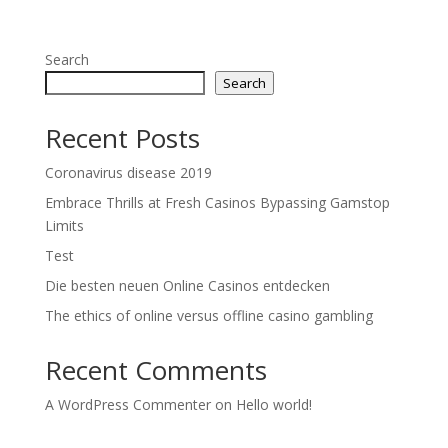
Search
Search
Recent Posts
Coronavirus disease 2019
Embrace Thrills at Fresh Casinos Bypassing Gamstop
Limits
Test
Die besten neuen Online Casinos entdecken
The ethics of online versus offline casino gambling
Recent Comments
A WordPress Commenter
on
Hello world!