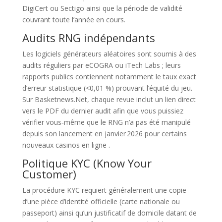
DigiCert ou Sectigo ainsi que la période de validité
couvrant toute l’année en cours.
Audits RNG indépendants
Les logiciels générateurs aléatoires sont soumis à des
audits réguliers par eCOGRA ou iTech Labs ; leurs
rapports publics contiennent notamment le taux exact
d’erreur statistique (<0,01 %) prouvant l’équité du jeu.
Sur Basketnews.Net, chaque revue inclut un lien direct
vers le PDF du dernier audit afin que vous puissiez
vérifier vous‑même que le RNG n’a pas été manipulé
depuis son lancement en janvier 2026 pour certains
nouveaux casinos en ligne .
Politique KYC (Know Your
Customer)
La procédure KYC requiert généralement une copie
d’une pièce d’identité officielle (carte nationale ou
passeport) ainsi qu’un justificatif de domicile datant de