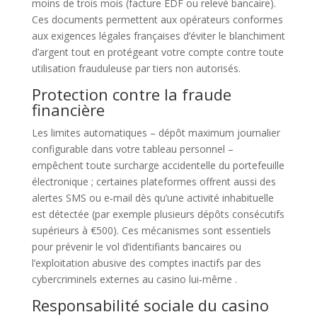
moins de trois mois (facture EDF ou relevé bancaire).
Ces documents permettent aux opérateurs conformes
aux exigences légales françaises d’éviter le blanchiment
d’argent tout en protégeant votre compte contre toute
utilisation frauduleuse par tiers non autorisés.
Protection contre la fraude
financière
Les limites automatiques – dépôt maximum journalier
configurable dans votre tableau personnel –
empêchent toute surcharge accidentelle du portefeuille
électronique ; certaines plateformes offrent aussi des
alertes SMS ou e‑mail dès qu’une activité inhabituelle
est détectée (par exemple plusieurs dépôts consécutifs
supérieurs à €500). Ces mécanismes sont essentiels
pour prévenir le vol d’identifiants bancaires ou
l’exploitation abusive des comptes inactifs par des
cybercriminels externes au casino lui‑même .
Responsabilité sociale du casino