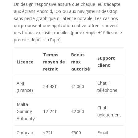
Un design responsive assure que chaque jeu s’adapte
aux écrans Android, iOS ou aux navigateurs desktop
sans perte graphique ni latence notable. Les casinos
qui proposent une application native offrent souvent
des bonus exclusifs mobiles (par exemple +10 % sur le
premier dépôt via l’app).
Temps
Bonus
Support
Licence
moyen de
max
client
retrait
autorisé
ANJ
Chat +
24‑48 h
€1 000
(France)
téléphone
Malta
Chat
Gaming
12‑24 h
€2 000
uniquement
Authority
Curaçao
≤72 h
€500
Email