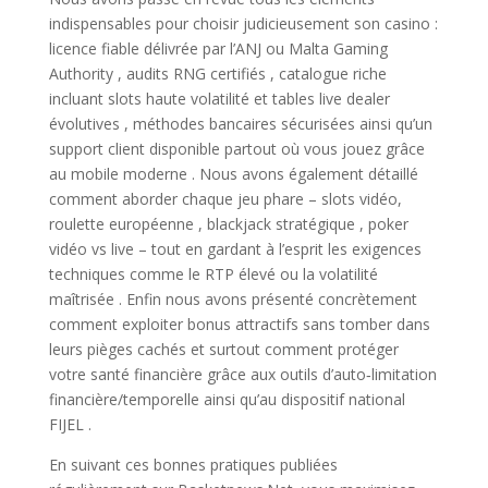
indispensables pour choisir judicieusement son casino :
licence fiable délivrée par l’ANJ ou Malta Gaming
Authority , audits RNG certifiés , catalogue riche
incluant slots haute volatilité et tables live dealer
évolutives , méthodes bancaires sécurisées ainsi qu’un
support client disponible partout où vous jouez grâce
au mobile moderne . Nous avons également détaillé
comment aborder chaque jeu phare – slots vidéo,
roulette européenne , blackjack stratégique , poker
vidéo vs live – tout en gardant à l’esprit les exigences
techniques comme le RTP élevé ou la volatilité
maîtrisée . Enfin nous avons présenté concrètement
comment exploiter bonus attractifs sans tomber dans
leurs pièges cachés et surtout comment protéger
votre santé financière grâce aux outils d’auto‑limitation
financière/temporelle ainsi qu’au dispositif national
FIJEL .
En suivant ces bonnes pratiques publiées