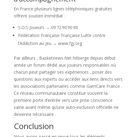
En France plusieurs lignes téléphoniques gratuites
offrent soutien immédiat :
S.O.S Joueurs → 09 72 90 90 90
Fédération Française Française Lutte contre
l’Addiction au Jeu → www.fgj.org
Par ailleurs , Basketnews.Net héberge depuis début
année un forum dédié aux joueurs responsables où
chacun peut partager ses expériences , poser des
questions aux experts ou accéder aux liens directs vers
les associations partenaires comme GamCare France .
Ce réseau communautaire constitue souvent la
première porte d’entrée vers une prise conscience
saine avant même qu’une auto‑exclusion officielle ne
devienne nécessaire .
Conclusion
Nous avons passé en revue tous les éléments