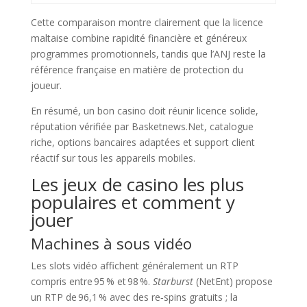
Cette comparaison montre clairement que la licence
maltaise combine rapidité financière et généreux
programmes promotionnels, tandis que l’ANJ reste la
référence française en matière de protection du
joueur.
En résumé, un bon casino doit réunir licence solide,
réputation vérifiée par Basketnews.Net, catalogue
riche, options bancaires adaptées et support client
réactif sur tous les appareils mobiles.
Les jeux de casino les plus
populaires et comment y
jouer
Machines à sous vidéo
Les slots vidéo affichent généralement un RTP
compris entre 95 % et 98 %.
Starburst
(NetEnt) propose
un RTP de 96,1 % avec des re‑spins gratuits ; la