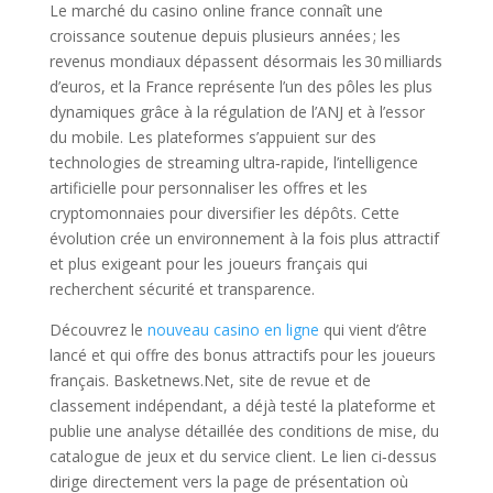
Le marché du casino online france connaît une
croissance soutenue depuis plusieurs années ; les
revenus mondiaux dépassent désormais les 30 milliards
d’euros, et la France représente l’un des pôles les plus
dynamiques grâce à la régulation de l’ANJ et à l’essor
du mobile. Les plateformes s’appuient sur des
technologies de streaming ultra‑rapide, l’intelligence
artificielle pour personnaliser les offres et les
cryptomonnaies pour diversifier les dépôts. Cette
évolution crée un environnement à la fois plus attractif
et plus exigeant pour les joueurs français qui
recherchent sécurité et transparence.
Découvrez le
nouveau casino en ligne
qui vient d’être
lancé et qui offre des bonus attractifs pour les joueurs
français. Basketnews.Net, site de revue et de
classement indépendant, a déjà testé la plateforme et
publie une analyse détaillée des conditions de mise, du
catalogue de jeux et du service client. Le lien ci‑dessus
dirige directement vers la page de présentation où