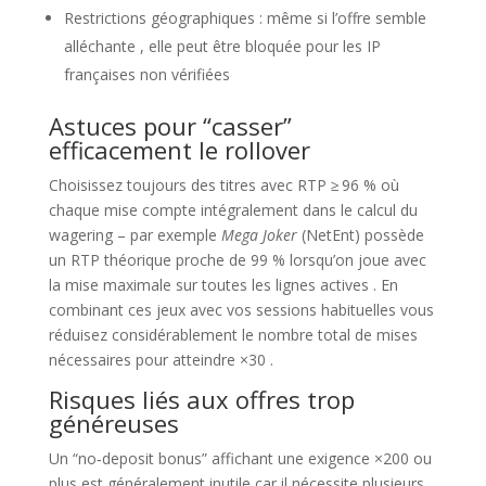
Restrictions géographiques : même si l’offre semble
alléchante , elle peut être bloquée pour les IP
françaises non vérifiées
Astuces pour “casser”
efficacement le rollover
Choisissez toujours des titres avec RTP ≥ 96 % où
chaque mise compte intégralement dans le calcul du
wagering – par exemple
Mega Joker
(NetEnt) possède
un RTP théorique proche de 99 % lorsqu’on joue avec
la mise maximale sur toutes les lignes actives . En
combinant ces jeux avec vos sessions habituelles vous
réduisez considérablement le nombre total de mises
nécessaires pour atteindre ×30 .
Risques liés aux offres trop
généreuses
Un “no‑deposit bonus” affichant une exigence ×200 ou
plus est généralement inutile car il nécessite plusieurs