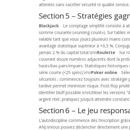
attentes sans sacrifier sécurité ni qualité service.
Section 5 – Stratégies gag
Blackjack
Le comptage simplifié consiste à attri
somme courante («​running count​»). Sur tables v
valable tant que vous jouez plusieurs mains cons
avantage statistique supérieur à +0,5 %. Conjug
jamais 2 % du capital total.\n\n
Roulette
Sur rou
couvrant douze numéros adjacents dont la probab
hauts/bas pairs/impairs. Statistiques historique
série courte (<25 spins).\n\n
Poker online
Sélect
sécurisés ; commencez toujours avec stratégie 
tardive permet minimiser risque. Post‑flop privil
identifier bluff possible.\n\nUtiliser les version
argent réel ; pratiquez jusqu’à atteindre constan
Section 6 – Le jeu respons
L’autodiscipline commence dès l’inscription grâce 
ANJ.\nVous pouvez déclencher directement une pr