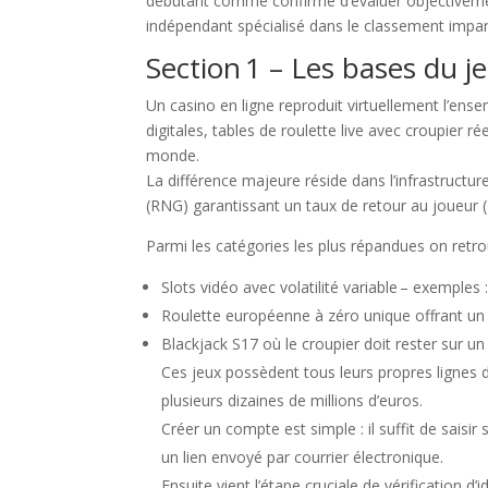
débutant comme confirmé d’évaluer objectivemen
indépendant spécialisé dans le classement impar
Section 1 – Les bases du j
Un casino en ligne reproduit virtuellement l’ens
digitales, tables de roulette live avec croupier 
monde.
La différence majeure réside dans l’infrastructure
(RNG) garantissant un taux de retour au joueur
Parmi les catégories les plus répandues on retro
Slots vidéo avec volatilité variable – exemples 
Roulette européenne à zéro unique offrant un
Blackjack S17 où le croupier doit rester sur un
Ces jeux possèdent tous leurs propres lignes d
plusieurs dizaines de millions d’euros.
Créer un compte est simple : il suffit de saisir
un lien envoyé par courrier électronique.
Ensuite vient l’étape cruciale de vérification d’