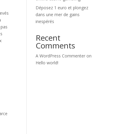
Déposez 1 euro et plongez
levés
dans une mer de gains
a
inespérés
 pas
es
Recent
x
Comments
A WordPress Commenter
on
Hello world!
s
arce