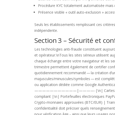
Procédure KYC totalement automatisée mais 
Présence visible « outil auto‑exclusion » access
Seuls les établissements remplissant ces crit
indépendente.
Section 3 – Sécurité et co
Les technologies anti‑fraude constituent aujourd
et opérateur.\nTous les sites sérieux utilisent a
chaque échange entre votre navigateur et les ser
trimestre permettent également de certifier co
quotidiennement recommandé — la création d’un
majuscules/minuscules/symboles — est complété
ou application dédiée comme Google Authentica
———————————|————-|\n| Cartes bancaires
compliant |\n| Portefeuilles électroniques PayPa
Crypto‑monnaies approuvées (BTC/EUR) | Transa
confidentialité doit préciser quels renseignem
pour vérification âge ‑ ainsi que leurs usages 