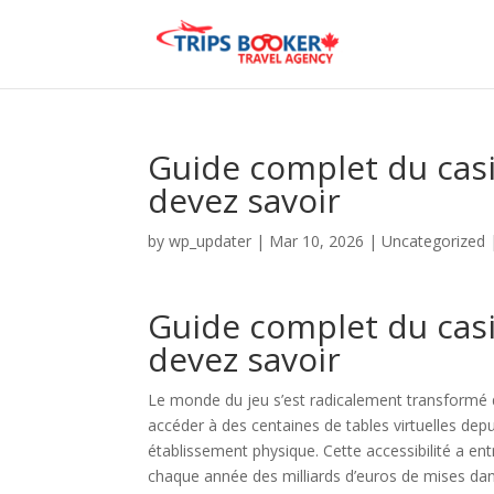
Guide complet du casi
devez savoir
by
wp_updater
|
Mar 10, 2026
|
Uncategorized
Guide complet du casi
devez savoir
Le monde du jeu s’est radicalement transformé d
accéder à des centaines de tables virtuelles de
établissement physique. Cette accessibilité a ent
chaque année des milliards d’euros de mises dan