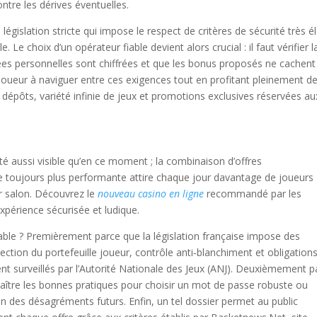
ontre les dérives éventuelles.
gislation stricte qui impose le respect de critères de sécurité très é
. Le choix d’un opérateur fiable devient alors crucial : il faut vérifier l
nnées personnelles sont chiffrées et que les bonus proposés ne cachent
e joueur à naviguer entre ces exigences tout en profitant pleinement d
 dépôts, variété infinie de jeux et promotions exclusives réservées au
é aussi visible qu’en ce moment ; la combinaison d’offres
e toujours plus performante attire chaque jour davantage de joueurs
ur salon. Découvrez le
nouveau casino en ligne
recommandé par les
xpérience sécurisée et ludique.
able ? Premièrement parce que la législation française impose des
ction du portefeuille joueur, contrôle anti‑blanchiment et obligation
nt surveillés par l’Autorité Nationale des Jeux (ANJ). Deuxièmement p
aître les bonnes pratiques pour choisir un mot de passe robuste ou
bien des désagréments futurs. Enfin, un tel dossier permet au public