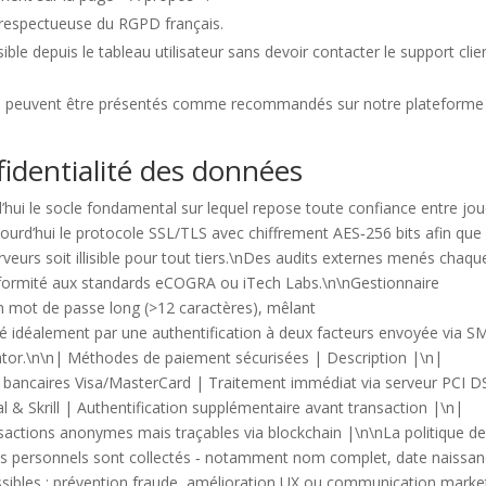
respectueuse du RGPD français.
ible depuis le tableau utilisateur sans devoir contacter le support clie
ères peuvent être présentés comme recommandés sur notre plateforme
nfidentialité des données
’hui le socle fondamental sur lequel repose toute confiance entre jo
ujourd’hui le protocole SSL/TLS avec chiffrement AES‑256 bits afin que
veurs soit illisible pour tout tiers.\nDes audits externes menés chaqu
nformité aux standards eCOGRA ou iTech Labs.\n\nGestionnaire
 mot de passe long (>12 caractères), mêlant
 idéalement par une authentification à deux facteurs envoyée via S
tor.\n\n| Méthodes de paiement sécurisées | Description |\n|
 Visa/MasterCard | Traitement immédiat via serveur PCI D
l & Skrill | Authentification supplémentaire avant transaction |\n|
ctions anonymes mais traçables via blockchain |\n\nLa politique d
ents personnels sont collectés ‑ notamment nom complet, date naissa
possibles : prévention fraude, amélioration UX ou communication marke