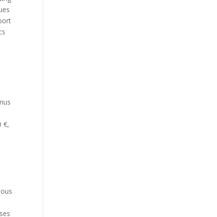
ques
port
cs
n
onus
0 €,
 sous
 ses