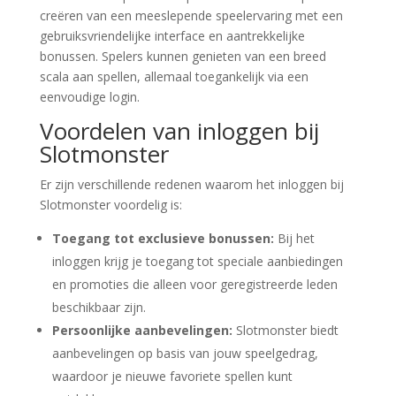
creëren van een meeslepende speelervaring met een
gebruiksvriendelijke interface en aantrekkelijke
bonussen. Spelers kunnen genieten van een breed
scala aan spellen, allemaal toegankelijk via een
eenvoudige login.
Voordelen van inloggen bij
Slotmonster
Er zijn verschillende redenen waarom het inloggen bij
Slotmonster voordelig is:
Toegang tot exclusieve bonussen:
Bij het
inloggen krijg je toegang tot speciale aanbiedingen
en promoties die alleen voor geregistreerde leden
beschikbaar zijn.
Persoonlijke aanbevelingen:
Slotmonster biedt
aanbevelingen op basis van jouw speelgedrag,
waardoor je nieuwe favoriete spellen kunt