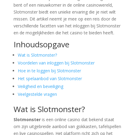
bent of een nieuwkomer in de online casinowereld,
Slotmonster biedt een unieke ervaring die je niet wilt
missen. Dit artikel neemt je mee op een reis door de
verschillende facetten van het inloggen bij Slotmonster
en de mogelijkheden die het casino te bieden heeft.
Inhoudsopgave
Wat is Slotmonster?
Voordelen van inloggen bij Slotmonster
Hoe in te loggen bij Slotmonster
Het spelaanbod van Slotmonster
Veiligheid en beveiliging
Veelgestelde vragen
Wat is Slotmonster?
Slotmonster
is een online casino dat bekend staat
om zijn uitgebreide aanbod van gokkasten, tafelspellen
en live casinospellen. Het platform richt zich op het