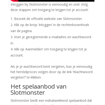
Inloggen bij Slotmonster is eenvoudig en snel. Volg
deze stappen om toegang te krijgen tot je account:
Bezoek de officiële website van Slotmonster.
Klik op de knop ‘Inloggen’ in de rechterbovenhoek
van de pagina.
Voer je geregistreerde e-mailadres en wachtwoord
in.
Klik op ‘Aanmelden’ om toegang te krijgen tot je
account.
Als je je wachtwoord bent vergeten, kun je eenvoudig
het herstelproces volgen door op de link ‘Wachtwoord
vergeten?’ te klikken.
Het spelaanbod van
Slotmonster
Slotmonster biedt een indrukwekkend spelaanbod dat