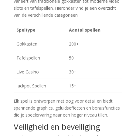
varieert van traditionele gokkasten tot moderne video
slots en tafelspellen. Hieronder vind je een overzicht
van de verschillende categorieën:
Speltype
Aantal spellen
Gokkasten
200+
Tafelspellen
50+
Live Casino
30+
Jackpot Spellen
15+
Elk spel is ontworpen met oog voor detail en biedt
spannende graphics, geluidseffecten en bonusfuncties
die je speelervaring naar een hoger niveau tillen.
Veiligheid en beveiliging