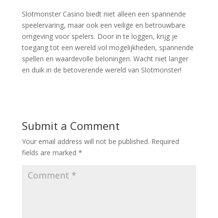
Slotmonster Casino biedt niet alleen een spannende
speelervaring, maar ook een veilige en betrouwbare
omgeving voor spelers. Door in te loggen, krijg je
toegang tot een wereld vol mogelijkheden, spannende
spellen en waardevolle beloningen. Wacht niet langer
en duik in de betoverende wereld van Slotmonster!
Submit a Comment
Your email address will not be published.
Required
fields are marked
*