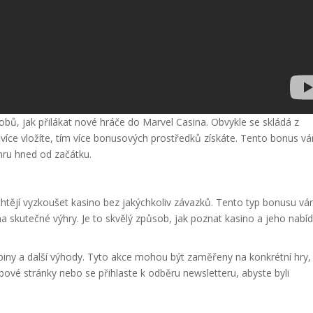
obů, jak přilákat nové hráče do Marvel Casina. Obvykle se skládá z
více vložíte, tím více bonusových prostředků získáte. Tento bonus v
hru hned od začátku.
í chtějí vyzkoušet kasino bez jakýchkoliv závazků. Tento typ bonusu v
na skutečné výhry. Je to skvělý způsob, jak poznat kasino a jeho nabíd
piny a další výhody. Tyto akce mohou být zaměřeny na konkrétní hry,
ebové stránky nebo se přihlaste k odběru newsletteru, abyste byli