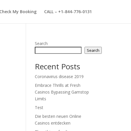
Check My Booking
CALL – +1-844-776-0131
Search
Search
Recent Posts
Coronavirus disease 2019
Embrace Thrills at Fresh
Casinos Bypassing Gamstop
Limits
Test
Die besten neuen Online
Casinos entdecken