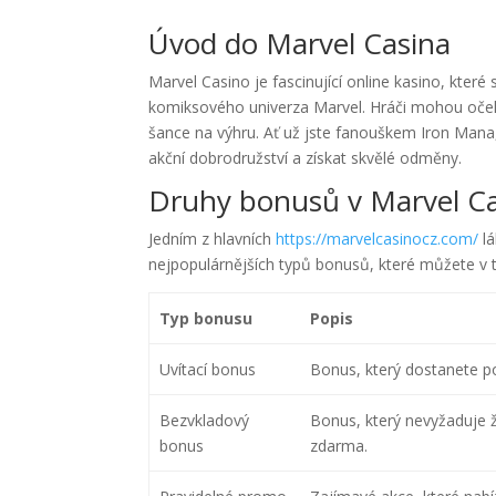
Úvod do Marvel Casina
Marvel Casino je fascinující online kasino, kter
komiksového univerza Marvel. Hráči mohou očekáv
šance na výhru. Ať už jste fanouškem Iron Man
akční dobrodružství a získat skvělé odměny.
Druhy bonusů v Marvel C
Jedním z hlavních
https://marvelcasinocz.com/
lá
nejpopulárnějších typů bonusů, které můžete v 
Typ bonusu
Popis
Uvítací bonus
Bonus, který dostanete po
Bezvkladový
Bonus, který nevyžaduje 
bonus
zdarma.