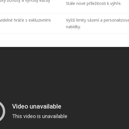
zejí bonusy a výhody každý
Stále nové příležitosti k výhře.
videlné hráče s exkluzivními
Vyšší limity sázení a personalizov
nabídky.