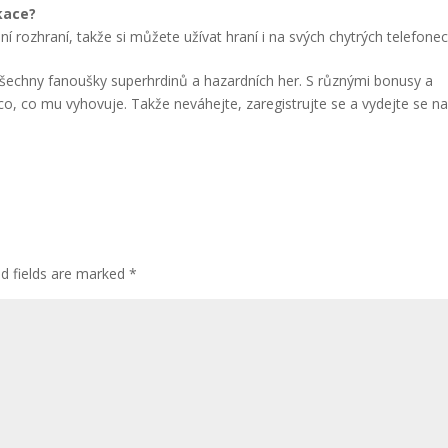
kace?
 rozhraní, takže si můžete užívat hraní i na svých chytrých telefonec
 všechny fanoušky superhrdinů a hazardních her. S různými bonusy a
co, co mu vyhovuje. Takže neváhejte, zaregistrujte se a vydejte se n
ed fields are marked
*