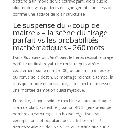
s’attend à un mode de vie extravagant, alors que la
plupart des gros parieurs en ligne gèrent leurs sessions
comme une activité de loisir structurée.
Le suspense du « coup de
maître » – la scène du tirage
parfait vs les probabilités
mathématiques – 260 mots
Dans
Rounders
ou
The Cooler
, le héros réussit le tirage
parfait : un flush royal, une roulette qui s’arrête
exactement sur le numéro 00, ou une main de poker
qui renverse le destin. Le montage ralentit le temps, la
musique monte en puissance, et le spectateur ressent
une montée d’émotion quasi mystique.
En réalité, chaque spin de machine à sous ou chaque
main de blackjack est régi par un RNG (générateur de
nombres aléatoires) et un house edge fixe. Par
exemple, un slot populaire peut afficher un RTP
(return‑to‑player) de 96,5 %, ce qui signifie que sur le