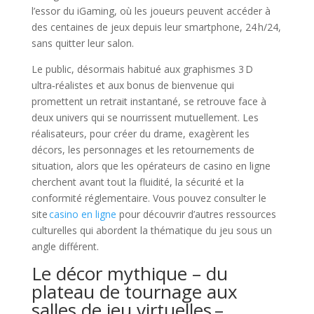
l’essor du iGaming, où les joueurs peuvent accéder à
des centaines de jeux depuis leur smartphone, 24 h/24,
sans quitter leur salon.
Le public, désormais habitué aux graphismes 3 D
ultra‑réalistes et aux bonus de bienvenue qui
promettent un retrait instantané, se retrouve face à
deux univers qui se nourrissent mutuellement. Les
réalisateurs, pour créer du drame, exagèrent les
décors, les personnages et les retournements de
situation, alors que les opérateurs de casino en ligne
cherchent avant tout la fluidité, la sécurité et la
conformité réglementaire. Vous pouvez consulter le
site
casino en ligne
pour découvrir d’autres ressources
culturelles qui abordent la thématique du jeu sous un
angle différent.
Le décor mythique – du
plateau de tournage aux
salles de jeu virtuelles –