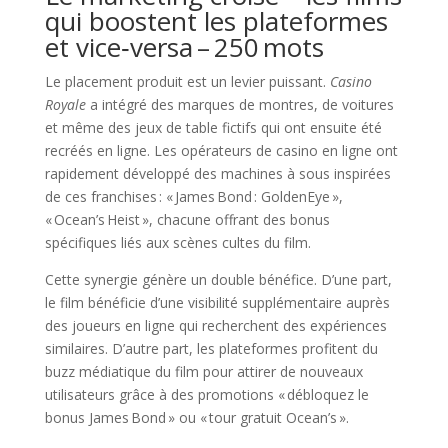
qui boostent les plateformes
et vice‑versa – 250 mots
Le placement produit est un levier puissant.
Casino
Royale
a intégré des marques de montres, de voitures
et même des jeux de table fictifs qui ont ensuite été
recréés en ligne. Les opérateurs de casino en ligne ont
rapidement développé des machines à sous inspirées
de ces franchises : « James Bond : GoldenEye »,
« Ocean’s Heist », chacune offrant des bonus
spécifiques liés aux scènes cultes du film.
Cette synergie génère un double bénéfice. D’une part,
le film bénéficie d’une visibilité supplémentaire auprès
des joueurs en ligne qui recherchent des expériences
similaires. D’autre part, les plateformes profitent du
buzz médiatique du film pour attirer de nouveaux
utilisateurs grâce à des promotions « débloquez le
bonus James Bond » ou « tour gratuit Ocean’s ».