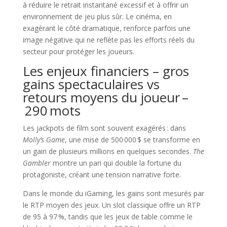
à réduire le retrait instantané excessif et à offrir un
environnement de jeu plus sûr. Le cinéma, en
exagérant le côté dramatique, renforce parfois une
image négative qui ne reflète pas les efforts réels du
secteur pour protéger les joueurs.
Les enjeux financiers – gros
gains spectaculaires vs
retours moyens du joueur –
290 mots
Les jackpots de film sont souvent exagérés : dans
Molly’s Game
, une mise de 500 000 $ se transforme en
un gain de plusieurs millions en quelques secondes.
The
Gambler
montre un pari qui double la fortune du
protagoniste, créant une tension narrative forte.
Dans le monde du iGaming, les gains sont mesurés par
le RTP moyen des jeux. Un slot classique offre un RTP
de 95 à 97 %, tandis que les jeux de table comme le