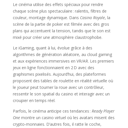
Le cinéma utilise des effets spéciaux pour rendre
chaque scène plus spectaculaire : ralentis, filtres de
couleur, montage dynamique. Dans
Casino Royale
, la
scène de la partie de poker est filmée avec des gros
plans qui accentuent la tension, tandis que le son est
mixé pour créer une atmosphère claustrophobe.
Le iGaming, quant à lui, évolue grâce à des
algorithmes de génération aléatoire, au cloud gaming
et aux expériences immersives en VR/AR. Les premiers
jeux en ligne fonctionnaient en 2 D avec des
graphismes pixelisés. Aujourd’hui, des plateformes
proposent des tables de roulette en réalité virtuelle où
le joueur peut tourner la roue avec un contrôleur,
ressentir le son spatial du casino et interagir avec un
croupier en temps réel.
Parfois, le cinéma anticipe ces tendances :
Ready Player
One
montre un casino virtuel où les avatars misent des
crypto‑monnaies. D’autres fois, il ratte le coche,