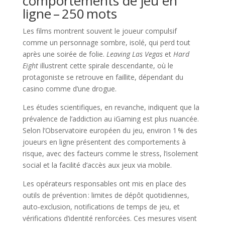
comportements de jeu en
ligne – 250 mots
Les films montrent souvent le joueur compulsif
comme un personnage sombre, isolé, qui perd tout
après une soirée de folie.
Leaving Las Vegas
et
Hard
Eight
illustrent cette spirale descendante, où le
protagoniste se retrouve en faillite, dépendant du
casino comme d’une drogue.
Les études scientifiques, en revanche, indiquent que la
prévalence de l’addiction au iGaming est plus nuancée.
Selon l’Observatoire européen du jeu, environ 1 % des
joueurs en ligne présentent des comportements à
risque, avec des facteurs comme le stress, l’isolement
social et la facilité d’accès aux jeux via mobile.
Les opérateurs responsables ont mis en place des
outils de prévention : limites de dépôt quotidiennes,
auto‑exclusion, notifications de temps de jeu, et
vérifications d’identité renforcées. Ces mesures visent