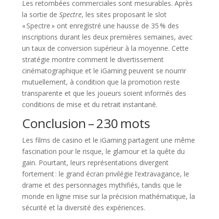
Les retombées commerciales sont mesurables. Après
la sortie de
Spectre
, les sites proposant le slot
« Spectre » ont enregistré une hausse de 35 % des
inscriptions durant les deux premières semaines, avec
un taux de conversion supérieur à la moyenne. Cette
stratégie montre comment le divertissement
cinématographique et le iGaming peuvent se nourrir
mutuellement, à condition que la promotion reste
transparente et que les joueurs soient informés des
conditions de mise et du retrait instantané.
Conclusion – 230 mots
Les films de casino et le iGaming partagent une même
fascination pour le risque, le glamour et la quête du
gain. Pourtant, leurs représentations divergent
fortement : le grand écran privilégie l’extravagance, le
drame et des personnages mythifiés, tandis que le
monde en ligne mise sur la précision mathématique, la
sécurité et la diversité des expériences.