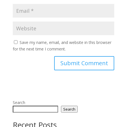
Save my name, email, and website in this browser
for the next time I comment.
Search
Search
Recent Posts