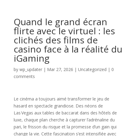
Quand le grand écran
flirte avec le virtuel : les
clichés des films de
casino face à la réalité du
iGaming
by
wp_updater
|
Mar 27, 2026
|
Uncategorized
|
0
comments
Le cinéma a toujours aimé transformer le jeu de
hasard en spectacle grandiose. Des néons de
Las Vegas aux tables de baccarat dans des hôtels de
luxe, chaque plan cherche à capturer l’adrénaline du
pari, le frisson du risque et la promesse d’un gain qui
change la vie. Cette fascination s’est intensifiée avec