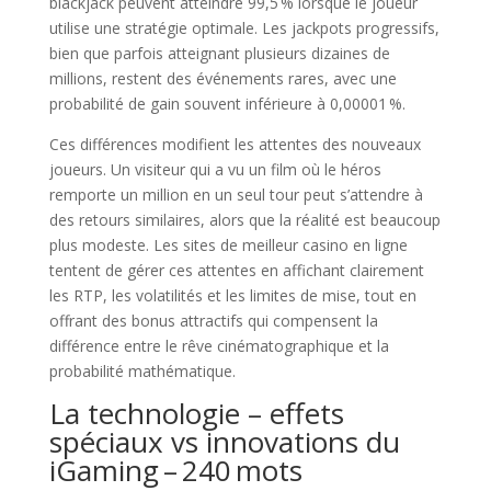
blackjack peuvent atteindre 99,5 % lorsque le joueur
utilise une stratégie optimale. Les jackpots progressifs,
bien que parfois atteignant plusieurs dizaines de
millions, restent des événements rares, avec une
probabilité de gain souvent inférieure à 0,00001 %.
Ces différences modifient les attentes des nouveaux
joueurs. Un visiteur qui a vu un film où le héros
remporte un million en un seul tour peut s’attendre à
des retours similaires, alors que la réalité est beaucoup
plus modeste. Les sites de meilleur casino en ligne
tentent de gérer ces attentes en affichant clairement
les RTP, les volatilités et les limites de mise, tout en
offrant des bonus attractifs qui compensent la
différence entre le rêve cinématographique et la
probabilité mathématique.
La technologie – effets
spéciaux vs innovations du
iGaming – 240 mots