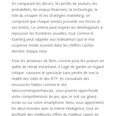
En comparant les décors, les profils de joueurs, les
probabilités, les enjeux financiers, la technologie, le
rôle du croupier et les stratégies marketing, on
comprend que chaque univers possède ses forces et
ses limites. Le cinéma peut inspirer les développeurs à
repousser les frontières visuelles, tout comme le
iGaming peut rappeler aux réalisateurs que le vrai
suspense réside souvent dans les chiffres cachés
derrière chaque mise.
Pour les amateurs de films comme pour les joueurs en
quête de retrait instantané, il s’agit de garder un regard
critique : savourer le spectacle sans perdre de vue la
réalité des odds et des RTP. En consultant des
ressources fiables comme le site
Mescosmetiquesfrancais, vous pourrez approfondir
votre compréhension du jeu, que ce soit sur grand
écran ou sur votre smartphone. Ainsi, vous apprécierez
les deux mondes avec la même intelligence, tout en
profitant des meilleures offres du meilleur casino en