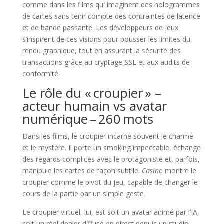
comme dans les films qui imaginent des hologrammes
de cartes sans tenir compte des contraintes de latence
et de bande passante. Les développeurs de jeux
s’inspirent de ces visions pour pousser les limites du
rendu graphique, tout en assurant la sécurité des
transactions grâce au cryptage SSL et aux audits de
conformité.
Le rôle du « croupier » –
acteur humain vs avatar
numérique – 260 mots
Dans les films, le croupier incarne souvent le charme
et le mystère. Il porte un smoking impeccable, échange
des regards complices avec le protagoniste et, parfois,
manipule les cartes de façon subtile.
Casino
montre le
croupier comme le pivot du jeu, capable de changer le
cours de la partie par un simple geste.
Le croupier virtuel, lui, est soit un avatar animé par l’IA,
soit un réel dealer diffusé en direct depuis un studio.