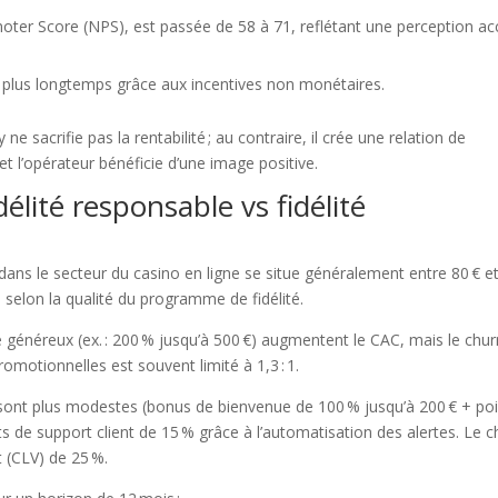
moter Score (NPS), est passée de 58 à 71, reflétant une perception ac
t plus longtemps grâce aux incentives non monétaires.
 sacrifie pas la rentabilité ; au contraire, il crée une relation de
t l’opérateur bénéficie d’une image positive.
élité responsable vs fidélité
dans le secteur du casino en ligne se situe généralement entre 80 € e
e selon la qualité du programme de fidélité.
 généreux (ex. : 200 % jusqu’à 500 €) augmentent le CAC, mais le chur
omotionnelles est souvent limité à 1,3 : 1.
 sont plus modestes (bonus de bienvenue de 100 % jusqu’à 200 € + po
s de support client de 15 % grâce à l’automatisation des alertes. Le c
t (CLV) de 25 %.