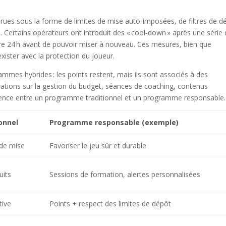
arues sous la forme de limites de mise auto‑imposées, de filtres de d
s. Certains opérateurs ont introduit des « cool‑down » après une série
dre 24 h avant de pouvoir miser à nouveau. Ces mesures, bien que
xister avec la protection du joueur.
ammes hybrides : les points restent, mais ils sont associés à des
tions sur la gestion du budget, séances de coaching, contenus
fférence entre un programme traditionnel et un programme responsable.
onnel
Programme responsable (exemple)
de mise
Favoriser le jeu sûr et durable
uits
Sessions de formation, alertes personnalisées
tive
Points + respect des limites de dépôt