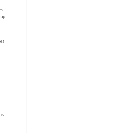
es
‑up
ces
ns