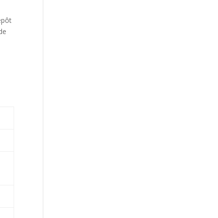
épôt
 de