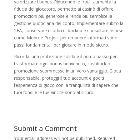
valorizzare i bonus. Riducendo le frodi, aumenta la
fiducia del giocatore, permette ai casinò di offrire
promozioni più generose e rende più semplice la
gestione quotidiana del conto. Implementare subito la
2FA, conservare i codici di backup e consultare risorse
come Monroe Project per rimanere informati sono
passi fondamentali per giocare in modo sicuro.
Ricorda: una protezione solida è il primo passo per
trasformare ogni bonus benvenuto, cashback o
promozione scommesse in un vero vantaggio. Gioca
responsabile, proteggi il tuo account e goditi
l’esperienza di gioco con la tranquillità di sapere che i
tuoi fondi e le tue vincite sono al sicuro.
Submit a Comment
Your email address will not be published.
Required