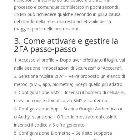
processo è comunque completato in pochi secondi.
L’SMS può richiedere qualche secondo in più a causa
del ritardo della rete, ma resta accettabile per la
maggior parte delle promozioni.
3. Come attivare e gestire la
2FA passo‑passo
Accesso al profilo – Dopo aver effettuato il login, vai
nella sezione “Impostazioni di Sicurezza” o “Account”.
Seleziona “Abilita 2FA” – Verrà proposto un elenco di
metodi (SMS, app, biometria). Scegli quello più adatto.
Configurazione SMS – Inserisci il numero di cellulare,
ricevi un codice di verifica via SMS e conferma.
Configurazione App – Scarica Google Authenticator
o Authy, scansiona il QR code mostrato dal casinò,
inserisci il codice a 6 cifre generato.
Configurazione Biometria – Se il sito supporta