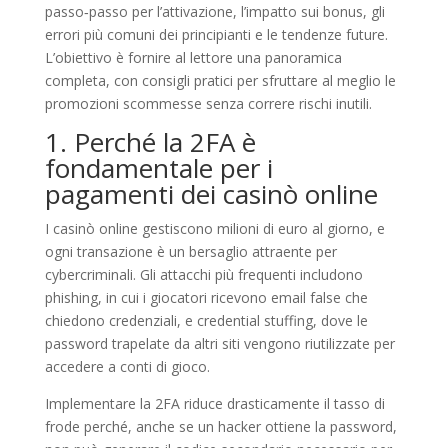
passo‑passo per l’attivazione, l’impatto sui bonus, gli
errori più comuni dei principianti e le tendenze future.
L’obiettivo è fornire al lettore una panoramica
completa, con consigli pratici per sfruttare al meglio le
promozioni scommesse senza correre rischi inutili.
1. Perché la 2FA è
fondamentale per i
pagamenti dei casinò online
I casinò online gestiscono milioni di euro al giorno, e
ogni transazione è un bersaglio attraente per
cybercriminali. Gli attacchi più frequenti includono
phishing, in cui i giocatori ricevono email false che
chiedono credenziali, e credential stuffing, dove le
password trapelate da altri siti vengono riutilizzate per
accedere a conti di gioco.
Implementare la 2FA riduce drasticamente il tasso di
frode perché, anche se un hacker ottiene la password,