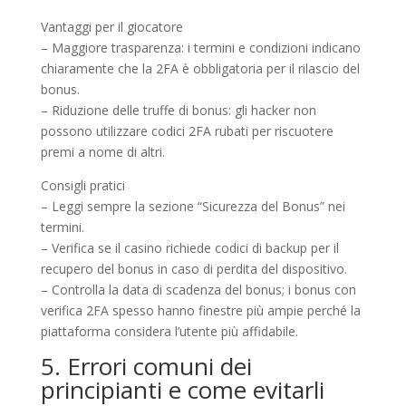
Vantaggi per il giocatore
– Maggiore trasparenza: i termini e condizioni indicano
chiaramente che la 2FA è obbligatoria per il rilascio del
bonus.
– Riduzione delle truffe di bonus: gli hacker non
possono utilizzare codici 2FA rubati per riscuotere
premi a nome di altri.
Consigli pratici
– Leggi sempre la sezione “Sicurezza del Bonus” nei
termini.
– Verifica se il casino richiede codici di backup per il
recupero del bonus in caso di perdita del dispositivo.
– Controlla la data di scadenza del bonus; i bonus con
verifica 2FA spesso hanno finestre più ampie perché la
piattaforma considera l’utente più affidabile.
5. Errori comuni dei
principianti e come evitarli