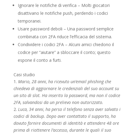
Ignorare le notifiche di verifica – Molti giocatori
disattivano le notifiche push, perdendo i codici
temporanei.
Usare password deboli – Una password semplice
combinata con 2FA riduce l’efficacia del sistema.
Condividere i codici 2FA – Alcuni amici chiedono il
codice per “aiutare” a sbloccare il conto; questo
espone il conto a furti.
Casi studio
1.
Mario, 28 anni, ha ricevuto un’email phishing che
chiedeva di aggiornare le credenziali del suo account su
un sito di slot. Ha inserito la password, ma non il codice
2FA, salvandosi da un prelievo non autorizzato.
2.
Luca, 34 anni, ha perso il telefono senza aver salvato i
codici di backup. Dopo aver contattato il supporto, ha
dovuto fornire documenti di identità e attendere 48 ore
prima di riottenere l’accesso, durante le quali il suo