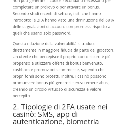
non può generare il codice secondario necessario per
completare un prelievo o per attivare un bonus.
Secondo studi recenti di settore, i siti che hanno
introdotto la 2FA hanno visto una diminuzione del 68 %
delle segnalazioni di account compromessi rispetto a
quelli che usano solo password.
Questa riduzione della vulnerabilità si traduce
direttamente in maggiore fiducia da parte dei giocatori.
Un utente che percepisce il proprio conto sicuro è più
propenso a utilizzare offerte di bonus benvenuto,
cashback e promozioni scommesse, sapendo che i
propri fondi sono protetti. Inoltre, i casinò possono
promuovere bonus più generosi senza temere abusi,
creando un circolo virtuoso di sicurezza e valore
percepito.
2. Tipologie di 2FA usate nei
casinò: SMS, app di
autenticazione, biometria