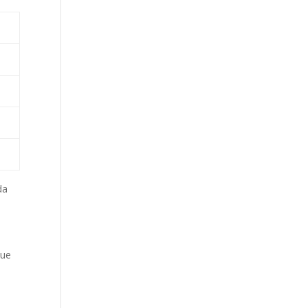
da
que