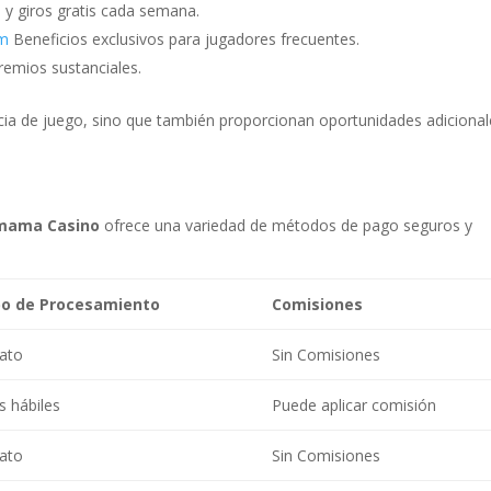
y giros gratis cada semana.
om
Beneficios exclusivos para jugadores frecuentes.
emios sustanciales.
ia de juego, sino que también proporcionan oportunidades adicional
mama Casino
ofrece una variedad de métodos de pago seguros y
o de Procesamiento
Comisiones
ato
Sin Comisiones
s hábiles
Puede aplicar comisión
ato
Sin Comisiones