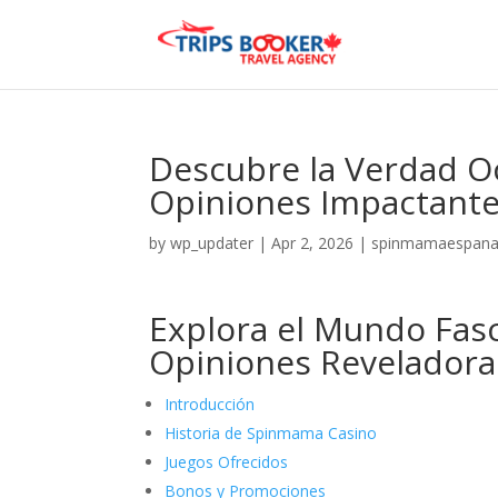
Descubre la Verdad O
Opiniones Impactant
by
wp_updater
|
Apr 2, 2026
|
spinmamaespan
Explora el Mundo Fas
Opiniones Reveladora
Introducción
Historia de Spinmama Casino
Juegos Ofrecidos
Bonos y Promociones