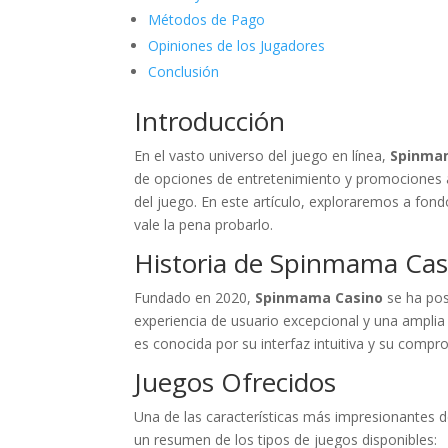
Métodos de Pago
Opiniones de los Jugadores
Conclusión
Introducción
En el vasto universo del juego en línea,
Spinma
de opciones de entretenimiento y promociones a
del juego. En este artículo, exploraremos a fond
vale la pena probarlo.
Historia de Spinmama Cas
Fundado en 2020,
Spinmama Casino
se ha pos
experiencia de usuario excepcional y una ampli
es conocida por su interfaz intuitiva y su compr
Juegos Ofrecidos
Una de las características más impresionantes 
un resumen de los tipos de juegos disponibles: