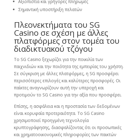
Αξιοπιστία και γρήγορες πληρωμές
Σημαντική υποστήριξη πελατών
Πλεονεκτήματα του SG
Casino σε σχέση με άλλες
πλατφόρμες στον τομέα του
διαδικτυακού τζόγου
Το SG Casino ξεχωρίζει για την ποικιλία των
παιχνιδιών και την ποιότητα της εμπειρίας του χρήστη.
Σε σύγκριση με άλλες πλατφόρμες, η SG προσφέρει
περισσότερες επιλογές και καλύτερες προσφορές. Οι
παίκτες αναγνωρίζουν αυτή την υπεροχή και
προτιμούν το SG Casino για την αξία που προσφέρει.
Επίσης, η ασφάλεια και η προστασία των δεδομένων
είναι κορυφαία προτεραιότητα. Το SG Casino
χρησιμοποιεί προηγμένη τεχνολογία
κρυπτογράφησης, διασφαλίζοντας ότι οι προσωπικές
και χρηματοοικονομικές πληροφορίες των παικτών