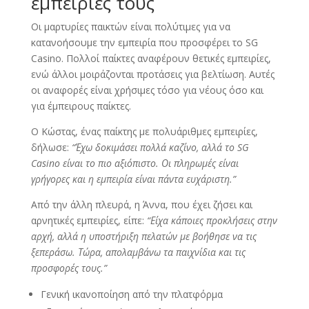
εμπειρίες τους
Οι μαρτυρίες παικτών είναι πολύτιμες για να
κατανοήσουμε την εμπειρία που προσφέρει το SG
Casino. Πολλοί παίκτες αναφέρουν θετικές εμπειρίες,
ενώ άλλοι μοιράζονται προτάσεις για βελτίωση. Αυτές
οι αναφορές είναι χρήσιμες τόσο για νέους όσο και
για έμπειρους παίκτες.
Ο Κώστας, ένας παίκτης με πολυάριθμες εμπειρίες,
δήλωσε:
“Έχω δοκιμάσει πολλά καζίνο, αλλά το SG
Casino είναι το πιο αξιόπιστο. Οι πληρωμές είναι
γρήγορες και η εμπειρία είναι πάντα ευχάριστη.”
Από την άλλη πλευρά, η Άννα, που έχει ζήσει και
αρνητικές εμπειρίες, είπε:
“Είχα κάποιες προκλήσεις στην
αρχή, αλλά η υποστήριξη πελατών με βοήθησε να τις
ξεπεράσω. Τώρα, απολαμβάνω τα παιχνίδια και τις
προσφορές τους.”
Γενική ικανοποίηση από την πλατφόρμα