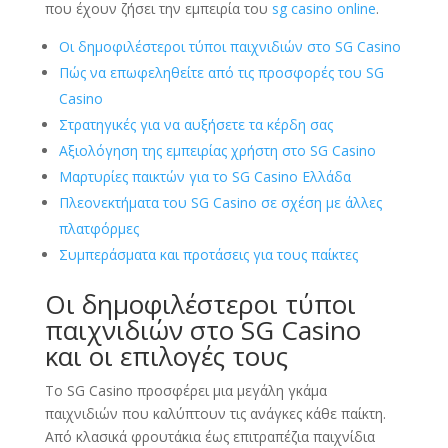
που έχουν ζήσει την εμπειρία του
sg casino online
.
Οι δημοφιλέστεροι τύποι παιχνιδιών στο SG Casino
Πώς να επωφεληθείτε από τις προσφορές του SG
Casino
Στρατηγικές για να αυξήσετε τα κέρδη σας
Αξιολόγηση της εμπειρίας χρήστη στο SG Casino
Μαρτυρίες παικτών για το SG Casino Ελλάδα
Πλεονεκτήματα του SG Casino σε σχέση με άλλες
πλατφόρμες
Συμπεράσματα και προτάσεις για τους παίκτες
Οι δημοφιλέστεροι τύποι
παιχνιδιών στο SG Casino
και οι επιλογές τους
Το SG Casino προσφέρει μια μεγάλη γκάμα
παιχνιδιών που καλύπτουν τις ανάγκες κάθε παίκτη.
Από κλασικά φρουτάκια έως επιτραπέζια παιχνίδια