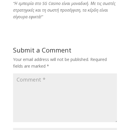
“Η εμπειρία στο SG Casino είναι μοναδική. Με τις σωστές
στρατηγικές και τη σωστή προσέγγιση, τα κέρδη είναι
σίγουρα εφικτά!”
Submit a Comment
Your email address will not be published.
Required
fields are marked
*