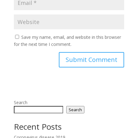
Save my name, email, and website in this browser
for the next time I comment.
Search
Search
Recent Posts
Coronavirus disease 2019