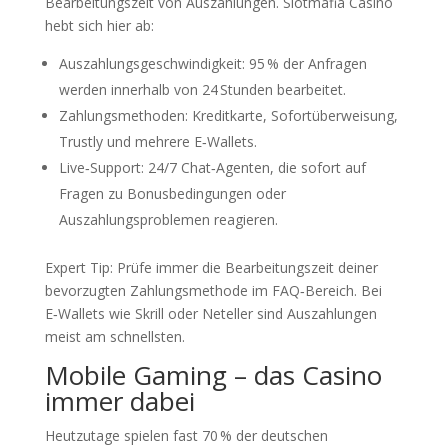
Bearbeitungszeit von Auszahlungen. Slotmafia Casino
hebt sich hier ab:
Auszahlungsgeschwindigkeit: 95 % der Anfragen
werden innerhalb von 24 Stunden bearbeitet.
Zahlungsmethoden: Kreditkarte, Sofortüberweisung,
Trustly und mehrere E‑Wallets.
Live‑Support: 24/7 Chat‑Agenten, die sofort auf
Fragen zu Bonusbedingungen oder
Auszahlungsproblemen reagieren.
Expert Tip: Prüfe immer die Bearbeitungszeit deiner
bevorzugten Zahlungsmethode im FAQ‑Bereich. Bei
E‑Wallets wie Skrill oder Neteller sind Auszahlungen
meist am schnellsten.
Mobile Gaming – das Casino
immer dabei
Heutzutage spielen fast 70 % der deutschen