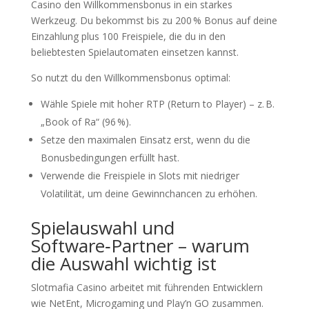
Casino den Willkommensbonus in ein starkes
Werkzeug. Du bekommst bis zu 200 % Bonus auf deine
Einzahlung plus 100 Freispiele, die du in den
beliebtesten Spielautomaten einsetzen kannst.
So nutzt du den Willkommensbonus optimal:
Wähle Spiele mit hoher RTP (Return to Player) – z. B.
„Book of Ra“ (96 %).
Setze den maximalen Einsatz erst, wenn du die
Bonusbedingungen erfüllt hast.
Verwende die Freispiele in Slots mit niedriger
Volatilität, um deine Gewinnchancen zu erhöhen.
Spielauswahl und
Software‑Partner – warum
die Auswahl wichtig ist
Slotmafia Casino arbeitet mit führenden Entwicklern
wie NetEnt, Microgaming und Play’n GO zusammen.