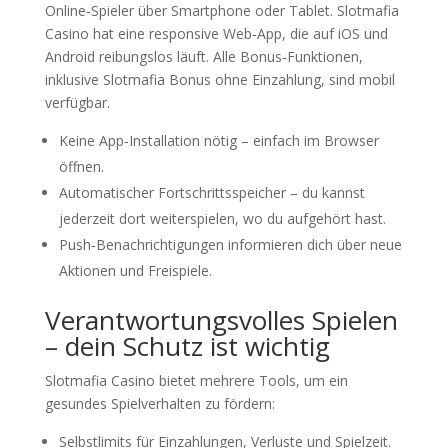
Online‑Spieler über Smartphone oder Tablet. Slotmafia
Casino hat eine responsive Web‑App, die auf iOS und
Android reibungslos läuft. Alle Bonus‑Funktionen,
inklusive Slotmafia Bonus ohne Einzahlung, sind mobil
verfügbar.
Keine App‑Installation nötig – einfach im Browser
öffnen.
Automatischer Fortschrittsspeicher – du kannst
jederzeit dort weiterspielen, wo du aufgehört hast.
Push‑Benachrichtigungen informieren dich über neue
Aktionen und Freispiele.
Verantwortungsvolles Spielen
– dein Schutz ist wichtig
Slotmafia Casino bietet mehrere Tools, um ein
gesundes Spielverhalten zu fördern:
Selbstlimits für Einzahlungen, Verluste und Spielzeit.