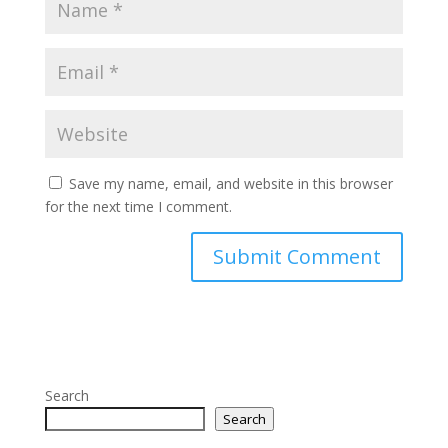
Save my name, email, and website in this browser
for the next time I comment.
Search
Search