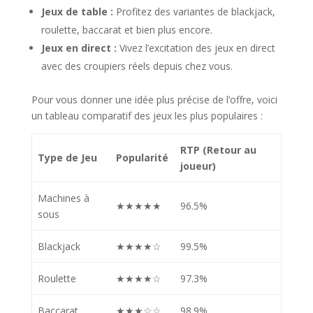
Jeux de table :
Profitez des variantes de blackjack,
roulette, baccarat et bien plus encore.
Jeux en direct :
Vivez l’excitation des jeux en direct
avec des croupiers réels depuis chez vous.
Pour vous donner une idée plus précise de l’offre, voici
un tableau comparatif des jeux les plus populaires :
RTP (Retour au
Type de Jeu
Popularité
joueur)
Machines à
★★★★★
96.5%
sous
Blackjack
★★★★☆
99.5%
Roulette
★★★★☆
97.3%
Baccarat
★★★☆☆
98.9%