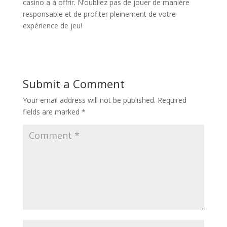
casino a à offrir. N’oubliez pas de jouer de manière
responsable et de profiter pleinement de votre
expérience de jeu!
Submit a Comment
Your email address will not be published.
Required
fields are marked
*