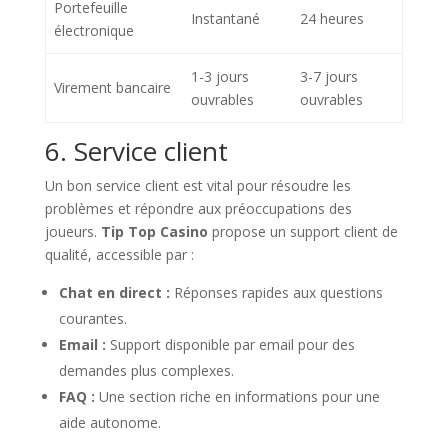
Portefeuille
Instantané
24 heures
électronique
1-3 jours
3-7 jours
Virement bancaire
ouvrables
ouvrables
6. Service client
Un bon service client est vital pour résoudre les
problèmes et répondre aux préoccupations des
joueurs.
Tip Top Casino
propose un support client de
qualité, accessible par :
Chat en direct :
Réponses rapides aux questions
courantes.
Email :
Support disponible par email pour des
demandes plus complexes.
FAQ :
Une section riche en informations pour une
aide autonome.