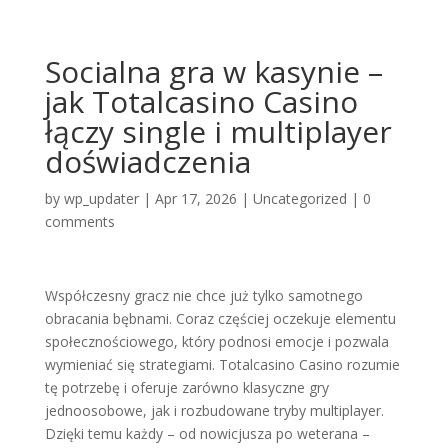
Socialna gra w kasynie –
jak Totalcasino Casino
łączy single i multiplayer
doświadczenia
by
wp_updater
|
Apr 17, 2026
|
Uncategorized
|
0
comments
Współczesny gracz nie chce już tylko samotnego
obracania bębnami. Coraz częściej oczekuje elementu
społecznościowego, który podnosi emocje i pozwala
wymieniać się strategiami. Totalcasino Casino rozumie
tę potrzebę i oferuje zarówno klasyczne gry
jednoosobowe, jak i rozbudowane tryby multiplayer.
Dzięki temu każdy – od nowicjusza po weterana –