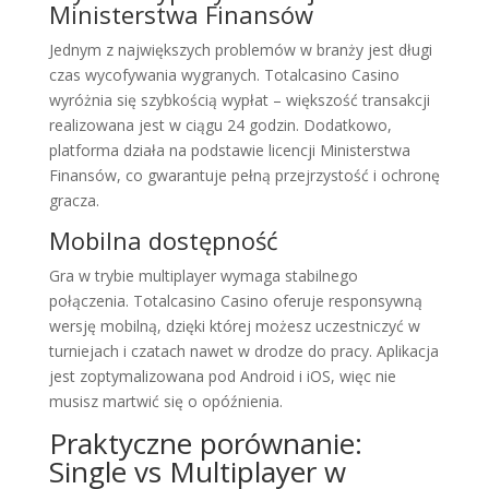
Ministerstwa Finansów
Jednym z największych problemów w branży jest długi
czas wycofywania wygranych. Totalcasino Casino
wyróżnia się szybkością wypłat – większość transakcji
realizowana jest w ciągu 24 godzin. Dodatkowo,
platforma działa na podstawie licencji Ministerstwa
Finansów, co gwarantuje pełną przejrzystość i ochronę
gracza.
Mobilna dostępność
Gra w trybie multiplayer wymaga stabilnego
połączenia. Totalcasino Casino oferuje responsywną
wersję mobilną, dzięki której możesz uczestniczyć w
turniejach i czatach nawet w drodze do pracy. Aplikacja
jest zoptymalizowana pod Android i iOS, więc nie
musisz martwić się o opóźnienia.
Praktyczne porównanie:
Single vs Multiplayer w