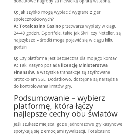
dodatkowe nagrody za niewielką opłatą wstępną.
Q:
Jak szybko mogę wypłacić wygrane z gier
społecznościowych?
A:
Totalcasino Casino
przetwarza wypłaty w ciągu
24‑48 godzin. E‑portfele, takie jak Skrill czy Neteller, są
najszybsze – środki mogą pojawić się w ciągu kilku
godzin.
Q:
Czy platforma jest bezpieczna dla mojego konta?
A:
Tak. Kasyno posiada
licencję Ministerstwa
Finansów
, a wszystkie transakcje są szyfrowane
protokołem SSL. Dodatkowo, dostępne są narzędzia
do kontrolowania limitów gry.
Podsumowanie – wybierz
platformę, która łączy
najlepsze cechy obu światów
Jeśli szukasz miejsca, gdzie jednorazowe gry kasynowe
spotykają się z emocjami rywalizacji, Totalcasino