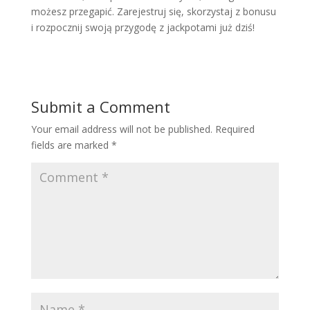
możesz przegapić. Zarejestruj się, skorzystaj z bonusu
i rozpocznij swoją przygodę z jackpotami już dziś!
Submit a Comment
Your email address will not be published.
Required
fields are marked
*