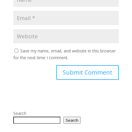
Save my name, email, and website in this browser
for the next time I comment.
Search
Search