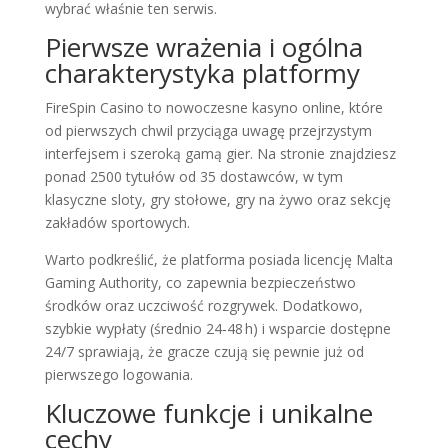
wybrać właśnie ten serwis.
Pierwsze wrażenia i ogólna
charakterystyka platformy
FireSpin Casino to nowoczesne kasyno online, które
od pierwszych chwil przyciąga uwagę przejrzystym
interfejsem i szeroką gamą gier. Na stronie znajdziesz
ponad 2500 tytułów od 35 dostawców, w tym
klasyczne sloty, gry stołowe, gry na żywo oraz sekcję
zakładów sportowych.
Warto podkreślić, że platforma posiada licencję Malta
Gaming Authority, co zapewnia bezpieczeństwo
środków oraz uczciwość rozgrywek. Dodatkowo,
szybkie wypłaty (średnio 24‑48 h) i wsparcie dostępne
24/7 sprawiają, że gracze czują się pewnie już od
pierwszego logowania.
Kluczowe funkcje i unikalne
cechy