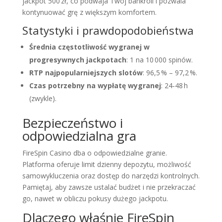
jackpot 500 zł, co podwaja Twój bankroll i pozwala
kontynuować grę z większym komfortem.
Statystyki i prawdopodobieństwa
Średnia częstotliwość wygranej w
progresywnych jackpotach
: 1 na 10 000 spinów.
RTP najpopularniejszych slotów
: 96,5 % – 97,2 %.
Czas potrzebny na wypłatę wygranej
: 24‑48 h
(zwykle).
Bezpieczeństwo i
odpowiedzialna gra
FireSpin Casino dba o odpowiedzialne granie.
Platforma oferuje limit dzienny depozytu, możliwość
samowykluczenia oraz dostęp do narzędzi kontrolnych.
Pamiętaj, aby zawsze ustalać budżet i nie przekraczać
go, nawet w obliczu pokusy dużego jackpotu.
Dlaczego właśnie FireSpin