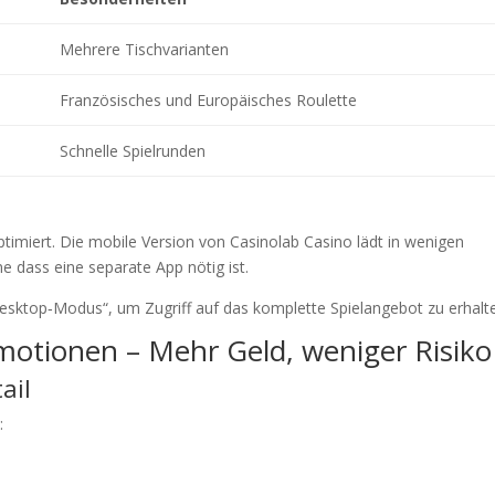
Mehrere Tischvarianten
Französisches und Europäisches Roulette
Schnelle Spielrunden
optimiert. Die mobile Version von Casinolab Casino lädt in wenigen
e dass eine separate App nötig ist.
sktop‑Modus“, um Zugriff auf das komplette Spielangebot zu erhalt
motionen – Mehr Geld, weniger Risiko
ail
: