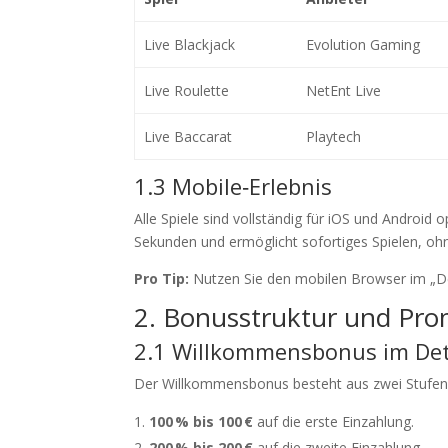
Live Blackjack
Evolution Gaming
Live Roulette
NetEnt Live
Live Baccarat
Playtech
1.3 Mobile‑Erlebnis
Alle Spiele sind vollständig für iOS und Android 
Sekunden und ermöglicht sofortiges Spielen, ohn
Pro Tip:
Nutzen Sie den mobilen Browser im „De
2. Bonusstruktur und Pro
2.1 Willkommensbonus im Det
Der Willkommensbonus besteht aus zwei Stufen
100 % bis 100 €
auf die erste Einzahlung.
200 % bis 200 €
auf die zweite Einzahlung.