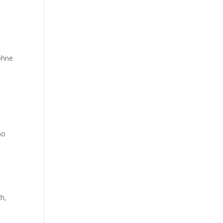
 ohne
no
ch,