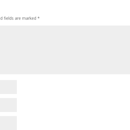
ed fields are marked
*