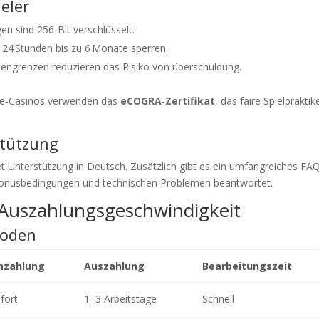
eler
en sind 256‑Bit verschlüsselt.
r 24 Stunden bis zu 6 Monate sperren.
hengrenzen reduzieren das Risiko von überschuldung.
ne‑Casinos verwenden das
eCOGRA‑Zertifikat
, das faire Spielpraktik
stützung
et Unterstützung in Deutsch. Zusätzlich gibt es ein umfangreiches FAQ
 Bonusbedingungen und technischen Problemen beantwortet.
Auszahlungsgeschwindigkeit
hoden
nzahlung
Auszahlung
Bearbeitungszeit
fort
1–3 Arbeitstage
Schnell