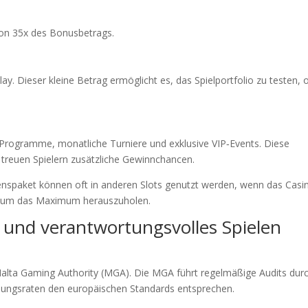
on 35x des Bonusbetrags.
lay. Dieser kleine Betrag ermöglicht es, das Spielportfolio zu testen,
Programme, monatliche Turniere und exklusive VIP‑Events. Diese
treuen Spielern zusätzliche Gewinnchancen.
nspaket können oft in anderen Slots genutzt werden, wenn das Casi
en, um das Maximum herauszuholen.
g und verantwortungsvolles Spielen
 Malta Gaming Authority (MGA). Die MGA führt regelmäßige Audits dur
lungsraten den europäischen Standards entsprechen.