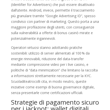
(Identifier for Advertisers) che può essere disattivato
dall’utente. Android, invece, permette il tracciamento
più granulare tramite “Google Advertising ID”, spesso
condiviso con partner di marketing. Questo porta a una
maggiore profilazione degli utenti, con conseguenze
sulla vulnerabilità a offerte di bonus casinò mirate e
potenzialmente ingannevoli.
Operatori virtuosi stanno adottando pratiche
sostenibili: utilizzo di server alimentati al 100 % da
energie rinnovabili, riduzione del data‑transfer
mediante compressione video per i live casino, e
politiche di “data minimization” che limitano la raccolta
a informazioni strettamente necessarie per la KYC.
Scuoladiteatrocolli cita, in modo neutro, queste
iniziative come esempi di buona governance digitale,
senza presentarle come certificazioni ufficiali.
Strategie di pagamento sicuro
per i jackpot: wallet digitali,