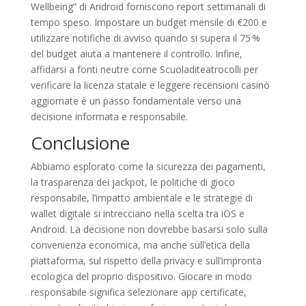
Wellbeing” di Android forniscono report settimanali di
tempo speso. Impostare un budget mensile di €200 e
utilizzare notifiche di avviso quando si supera il 75 %
del budget aiuta a mantenere il controllo. Infine,
affidarsi a fonti neutre come Scuoladiteatrocolli per
verificare la licenza statale e leggere recensioni casinò
aggiornate è un passo fondamentale verso una
decisione informata e responsabile.
Conclusione
Abbiamo esplorato come la sicurezza dei pagamenti,
la trasparenza dei jackpot, le politiche di gioco
responsabile, l’impatto ambientale e le strategie di
wallet digitale si intrecciano nella scelta tra iOS e
Android. La decisione non dovrebbe basarsi solo sulla
convenienza economica, ma anche sull’etica della
piattaforma, sul rispetto della privacy e sull’impronta
ecologica del proprio dispositivo. Giocare in modo
responsabile significa selezionare app certificate,