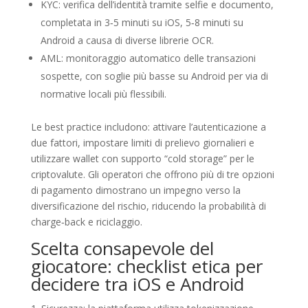
KYC: verifica dell’identità tramite selfie e documento,
completata in 3‑5 minuti su iOS, 5‑8 minuti su
Android a causa di diverse librerie OCR.
AML: monitoraggio automatico delle transazioni
sospette, con soglie più basse su Android per via di
normative locali più flessibili.
Le best practice includono: attivare l’autenticazione a
due fattori, impostare limiti di prelievo giornalieri e
utilizzare wallet con supporto “cold storage” per le
criptovalute. Gli operatori che offrono più di tre opzioni
di pagamento dimostrano un impegno verso la
diversificazione del rischio, riducendo la probabilità di
charge‑back e riciclaggio.
Scelta consapevole del
giocatore: checklist etica per
decidere tra iOS e Android