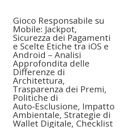
Gioco Responsabile su
Mobile: Jackpot,
Sicurezza dei Pagamenti
e Scelte Etiche tra iOS e
Android – Analisi
Approfondita delle
Differenze di
Architettura,
Trasparenza dei Premi,
Politiche di
Auto‑Esclusione, Impatto
Ambientale, Strategie di
Wallet Digitale, Checklist