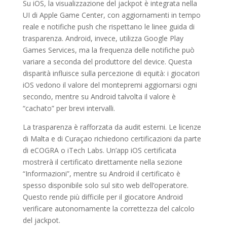
Su iOS, la visualizzazione del jackpot è integrata nella
UI di Apple Game Center, con aggiornamenti in tempo
reale e notifiche push che rispettano le linee guida di
trasparenza. Android, invece, utilizza Google Play
Games Services, ma la frequenza delle notifiche può
variare a seconda del produttore del device. Questa
disparità influisce sulla percezione di equità: i giocatori
iOS vedono il valore del montepremi aggiornarsi ogni
secondo, mentre su Android talvolta il valore è
“cachato” per brevi intervalli.
La trasparenza è rafforzata da audit esterni. Le licenze
di Malta e di Curaçao richiedono certificazioni da parte
di eCOGRA o iTech Labs. Un’app iOS certificata
mostrerà il certificato direttamente nella sezione
“Informazioni”, mentre su Android il certificato è
spesso disponibile solo sul sito web dell’operatore.
Questo rende più difficile per il giocatore Android
verificare autonomamente la correttezza del calcolo
del jackpot.