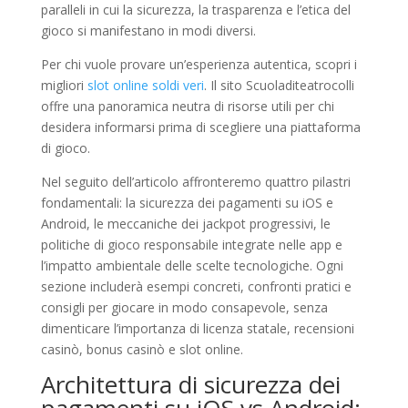
paralleli in cui la sicurezza, la trasparenza e l’etica del
gioco si manifestano in modi diversi.
Per chi vuole provare un’esperienza autentica, scopri i
migliori
slot online soldi veri
. Il sito Scuoladiteatrocolli
offre una panoramica neutra di risorse utili per chi
desidera informarsi prima di scegliere una piattaforma
di gioco.
Nel seguito dell’articolo affronteremo quattro pilastri
fondamentali: la sicurezza dei pagamenti su iOS e
Android, le meccaniche dei jackpot progressivi, le
politiche di gioco responsabile integrate nelle app e
l’impatto ambientale delle scelte tecnologiche. Ogni
sezione includerà esempi concreti, confronti pratici e
consigli per giocare in modo consapevole, senza
dimenticare l’importanza di licenza statale, recensioni
casinò, bonus casinò e slot online.
Architettura di sicurezza dei