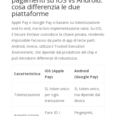
pagamenti su iOS vs Android:
cosa differenzia le due
piattaforme
Apple Pay e Google Pay si basano su tokenizzazione
end‑to‑end, ma la loro implementazione varia. Su iOS,
il Secure Enclave custodisce la chiave privata, rendendo
impossibile l’accesso da parte di app di terze parti.
Android, invece, utilizza il Trusted Execution
Environment, che dipende dal produttore del chip e
può introdurre differenze di robustezza.
iOS (Apple
Android
Caratteristica
Pay)
(Google Pay)
Sì, token unico
Sì, token unico,
Tokenizzazione
per ogni
ma dipende dal
transazione
device
Face ID /
Fingerprint,
Autenticazione