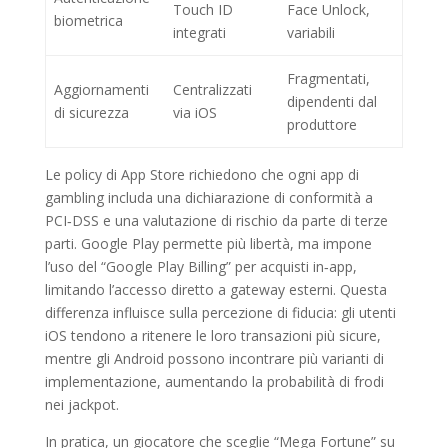
Touch ID
Face Unlock,
biometrica
integrati
variabili
Fragmentati,
Aggiornamenti
Centralizzati
dipendenti dal
di sicurezza
via iOS
produttore
Le policy di App Store richiedono che ogni app di
gambling includa una dichiarazione di conformità a
PCI‑DSS e una valutazione di rischio da parte di terze
parti. Google Play permette più libertà, ma impone
l’uso del “Google Play Billing” per acquisti in‑app,
limitando l’accesso diretto a gateway esterni. Questa
differenza influisce sulla percezione di fiducia: gli utenti
iOS tendono a ritenere le loro transazioni più sicure,
mentre gli Android possono incontrare più varianti di
implementazione, aumentando la probabilità di frodi
nei jackpot.
In pratica, un giocatore che sceglie “Mega Fortune” su