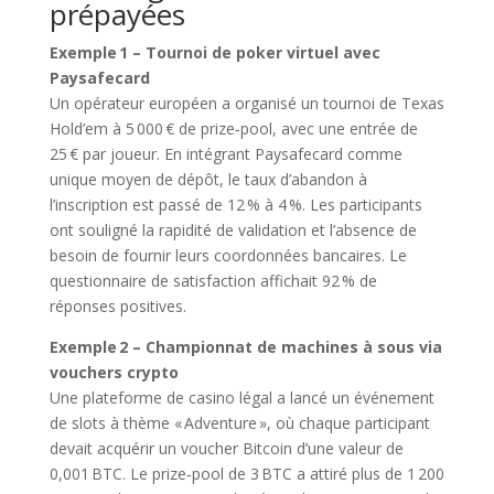
prépayées
Exemple 1 – Tournoi de poker virtuel avec
Paysafecard
Un opérateur européen a organisé un tournoi de Texas
Hold’em à 5 000 € de prize‑pool, avec une entrée de
25 € par joueur. En intégrant Paysafecard comme
unique moyen de dépôt, le taux d’abandon à
l’inscription est passé de 12 % à 4 %. Les participants
ont souligné la rapidité de validation et l’absence de
besoin de fournir leurs coordonnées bancaires. Le
questionnaire de satisfaction affichait 92 % de
réponses positives.
Exemple 2 – Championnat de machines à sous via
vouchers crypto
Une plateforme de casino légal a lancé un événement
de slots à thème « Adventure », où chaque participant
devait acquérir un voucher Bitcoin d’une valeur de
0,001 BTC. Le prize‑pool de 3 BTC a attiré plus de 1 200