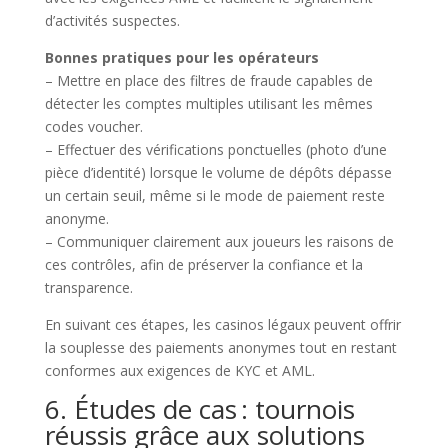
d’activités suspectes.
Bonnes pratiques pour les opérateurs
– Mettre en place des filtres de fraude capables de
détecter les comptes multiples utilisant les mêmes
codes voucher.
– Effectuer des vérifications ponctuelles (photo d’une
pièce d’identité) lorsque le volume de dépôts dépasse
un certain seuil, même si le mode de paiement reste
anonyme.
– Communiquer clairement aux joueurs les raisons de
ces contrôles, afin de préserver la confiance et la
transparence.
En suivant ces étapes, les casinos légaux peuvent offrir
la souplesse des paiements anonymes tout en restant
conformes aux exigences de KYC et AML.
6. Études de cas : tournois
réussis grâce aux solutions