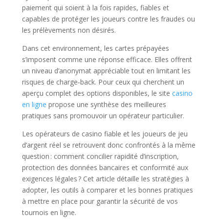
paiement qui soient à la fois rapides, fiables et
capables de protéger les joueurs contre les fraudes ou
les prélèvements non désirés.
Dans cet environnement, les cartes prépayées
s’imposent comme une réponse efficace. Elles offrent
un niveau d’anonymat appréciable tout en limitant les
risques de charge‑back. Pour ceux qui cherchent un
aperçu complet des options disponibles, le site
casino
en ligne
propose une synthèse des meilleures
pratiques sans promouvoir un opérateur particulier.
Les opérateurs de casino fiable et les joueurs de jeu
d’argent réel se retrouvent donc confrontés à la même
question : comment concilier rapidité d’inscription,
protection des données bancaires et conformité aux
exigences légales ? Cet article détaille les stratégies à
adopter, les outils à comparer et les bonnes pratiques
à mettre en place pour garantir la sécurité de vos
tournois en ligne.