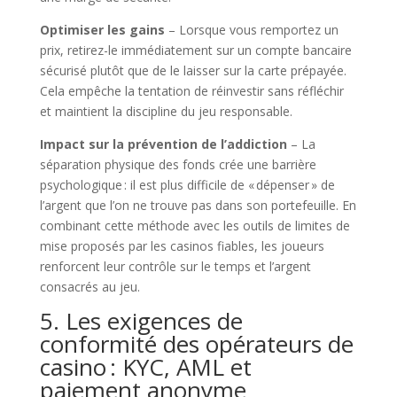
Optimiser les gains
– Lorsque vous remportez un
prix, retirez-le immédiatement sur un compte bancaire
sécurisé plutôt que de le laisser sur la carte prépayée.
Cela empêche la tentation de réinvestir sans réfléchir
et maintient la discipline du jeu responsable.
Impact sur la prévention de l’addiction
– La
séparation physique des fonds crée une barrière
psychologique : il est plus difficile de « dépenser » de
l’argent que l’on ne trouve pas dans son portefeuille. En
combinant cette méthode avec les outils de limites de
mise proposés par les casinos fiables, les joueurs
renforcent leur contrôle sur le temps et l’argent
consacrés au jeu.
5. Les exigences de
conformité des opérateurs de
casino : KYC, AML et
paiement anonyme