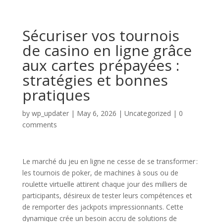
Sécuriser vos tournois
de casino en ligne grâce
aux cartes prépayées :
stratégies et bonnes
pratiques
by
wp_updater
|
May 6, 2026
|
Uncategorized
|
0
comments
Le marché du jeu en ligne ne cesse de se transformer :
les tournois de poker, de machines à sous ou de
roulette virtuelle attirent chaque jour des milliers de
participants, désireux de tester leurs compétences et
de remporter des jackpots impressionnants. Cette
dynamique crée un besoin accru de solutions de