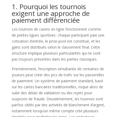
1. Pourquoi les tournois
exigent une approche de
paiement différenciée
Les tournois de casino en ligne fonctionnent comme
de petites ligues sportives : chaque participant paie une
cotisation d’entrée, le prize‑pool est constitué, et les
gains sont distribués selon le classement final. Cette
structure implique plusieurs particularités qui ne sont
pas toujours présentes dans les parties classiques.
Premièrement, l’inscription simultanée de centaines de
joueurs peut créer des pics de trafic sur les passerelles
de paiement. Un système de paiement standard, basé
sur les cartes bancaires traditionnelles, risque alors de
subir des délais de validation ou des rejets pour
suspicion de fraude. Deuxièmement, les tournois sont
parfois ciblés par des activités de blanchiment d’argent,
notamment lorsqu’un même compte crée plusieurs
identités pour multiplier les gains. Les opérateurs