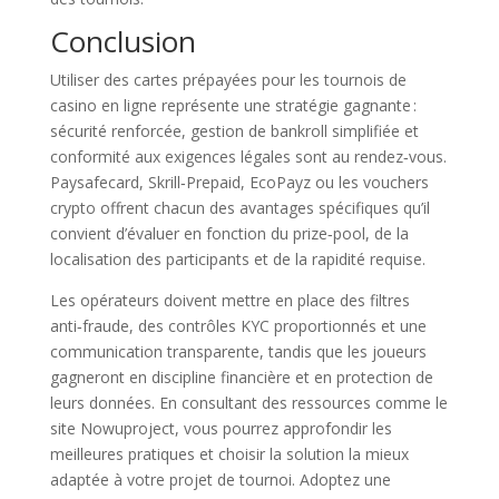
Conclusion
Utiliser des cartes prépayées pour les tournois de
casino en ligne représente une stratégie gagnante :
sécurité renforcée, gestion de bankroll simplifiée et
conformité aux exigences légales sont au rendez‑vous.
Paysafecard, Skrill‑Prepaid, EcoPayz ou les vouchers
crypto offrent chacun des avantages spécifiques qu’il
convient d’évaluer en fonction du prize‑pool, de la
localisation des participants et de la rapidité requise.
Les opérateurs doivent mettre en place des filtres
anti‑fraude, des contrôles KYC proportionnés et une
communication transparente, tandis que les joueurs
gagneront en discipline financière et en protection de
leurs données. En consultant des ressources comme le
site Nowuproject, vous pourrez approfondir les
meilleures pratiques et choisir la solution la mieux
adaptée à votre projet de tournoi. Adoptez une