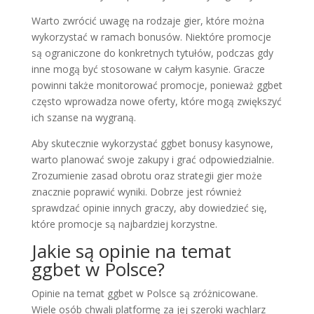
Warto zwrócić uwagę na rodzaje gier, które można
wykorzystać w ramach bonusów. Niektóre promocje
są ograniczone do konkretnych tytułów, podczas gdy
inne mogą być stosowane w całym kasynie. Gracze
powinni także monitorować promocje, ponieważ ggbet
często wprowadza nowe oferty, które mogą zwiększyć
ich szanse na wygraną.
Aby skutecznie wykorzystać ggbet bonusy kasynowe,
warto planować swoje zakupy i grać odpowiedzialnie.
Zrozumienie zasad obrotu oraz strategii gier może
znacznie poprawić wyniki. Dobrze jest również
sprawdzać opinie innych graczy, aby dowiedzieć się,
które promocje są najbardziej korzystne.
Jakie są opinie na temat
ggbet w Polsce?
Opinie na temat ggbet w Polsce są zróżnicowane.
Wiele osób chwali platformę za jej szeroki wachlarz