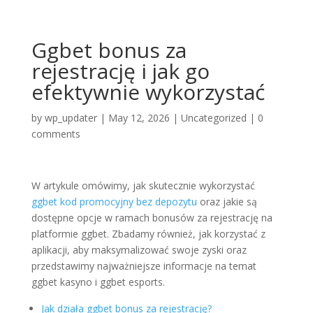
Ggbet bonus za
rejestrację i jak go
efektywnie wykorzystać
by
wp_updater
|
May 12, 2026
|
Uncategorized
|
0
comments
W artykule omówimy, jak skutecznie wykorzystać
ggbet kod promocyjny bez depozytu
oraz jakie są
dostępne opcje w ramach bonusów za rejestrację na
platformie ggbet. Zbadamy również, jak korzystać z
aplikacji, aby maksymalizować swoje zyski oraz
przedstawimy najważniejsze informacje na temat
ggbet kasyno i ggbet esports.
Jak działa ggbet bonus za rejestrację?