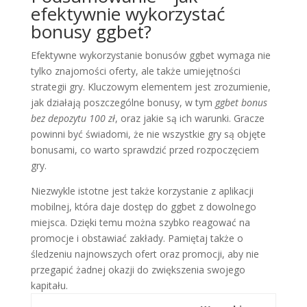
efektywnie wykorzystać
bonusy ggbet?
Efektywne wykorzystanie bonusów ggbet wymaga nie
tylko znajomości oferty, ale także umiejętności
strategii gry. Kluczowym elementem jest zrozumienie,
jak działają poszczególne bonusy, w tym
ggbet bonus
bez depozytu 100 zł
, oraz jakie są ich warunki. Gracze
powinni być świadomi, że nie wszystkie gry są objęte
bonusami, co warto sprawdzić przed rozpoczęciem
gry.
Niezwykle istotne jest także korzystanie z aplikacji
mobilnej, która daje dostęp do ggbet z dowolnego
miejsca. Dzięki temu można szybko reagować na
promocje i obstawiać zakłady. Pamiętaj także o
śledzeniu najnowszych ofert oraz promocji, aby nie
przegapić żadnej okazji do zwiększenia swojego
kapitału.