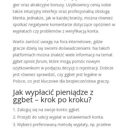
gier oraz atrakcyjne bonusy. Użytkownicy cenią sobie
także intuicyjny interfejs oraz profesjonalną obsługę
klienta. Jednakże, jak w każdej branży, można również
spotkać negatywne komentarze dotyczące opóźnień w
wypłatach czy problemów z weryfikacją konta.
Warto zwrócić uwagę na fora internetowe, gdzie
gracze dzielą się swoimi doświadczeniami. Na takich
platformach można znaleźć wiele informacji na temat
ggbet opinie forum
, które mogą pomóc nowym
użytkownikom w podjęciu decyzji o rejestracji. Dobrze
jest również sprawdzić, czy ggbet jest legalne w
Polsce, co jest kluczowe dla bezpieczeństwa graczy.
Jak wypłacić pieniądze z
ggbet – krok po kroku?
Zaloguj się na swoje konto ggbet.
Przejdź do sekcji wypłat w ustawieniach konta.
Wybierz preferowaną metodę wypłaty, np. przelew