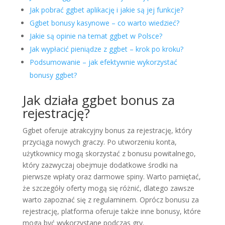
Jak pobrać ggbet aplikację i jakie są jej funkcje?
Ggbet bonusy kasynowe – co warto wiedzieć?
Jakie są opinie na temat ggbet w Polsce?
Jak wypłacić pieniądze z ggbet – krok po kroku?
Podsumowanie – jak efektywnie wykorzystać
bonusy ggbet?
Jak działa ggbet bonus za
rejestrację?
Ggbet oferuje atrakcyjny bonus za rejestrację, który
przyciąga nowych graczy. Po utworzeniu konta,
użytkownicy mogą skorzystać z bonusu powitalnego,
który zazwyczaj obejmuje dodatkowe środki na
pierwsze wpłaty oraz darmowe spiny. Warto pamiętać,
że szczegóły oferty mogą się różnić, dlatego zawsze
warto zapoznać się z regulaminem. Oprócz bonusu za
rejestrację, platforma oferuje także inne bonusy, które
mogą być wykorzystane podczas gry.