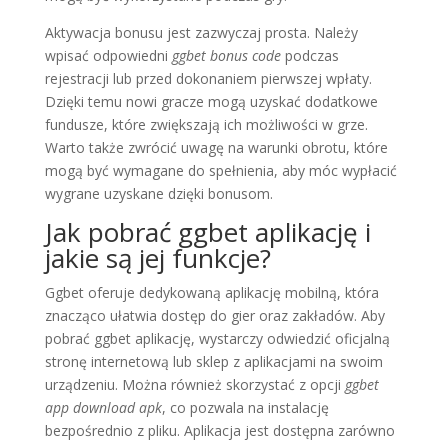
Aktywacja bonusu jest zazwyczaj prosta. Należy
wpisać odpowiedni
ggbet bonus code
podczas
rejestracji lub przed dokonaniem pierwszej wpłaty.
Dzięki temu nowi gracze mogą uzyskać dodatkowe
fundusze, które zwiększają ich możliwości w grze.
Warto także zwrócić uwagę na warunki obrotu, które
mogą być wymagane do spełnienia, aby móc wypłacić
wygrane uzyskane dzięki bonusom.
Jak pobrać ggbet aplikację i
jakie są jej funkcje?
Ggbet oferuje dedykowaną aplikację mobilną, która
znacząco ułatwia dostęp do gier oraz zakładów. Aby
pobrać ggbet aplikację, wystarczy odwiedzić oficjalną
stronę internetową lub sklep z aplikacjami na swoim
urządzeniu. Można również skorzystać z opcji
ggbet
app download apk
, co pozwala na instalację
bezpośrednio z pliku. Aplikacja jest dostępna zarówno