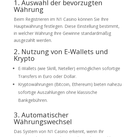
1. Auswahl der bevorzugten
Währung
Beim Registrieren im N1 Casino können Sie Ihre
Hauptwährung festlegen. Diese Einstellung bestimmt,
in welcher Währung Ihre Gewinne standardmäßig
ausgezahlt werden.
2. Nutzung von E‑Wallets und
Krypto
E‑Wallets (wie Skrill, Neteller) ermöglichen sofortige
Transfers in Euro oder Dollar.
Kryptowährungen (Bitcoin, Ethereum) bieten nahezu
sofortige Auszahlungen ohne klassische
Bankgebühren.
3. Automatischer
Währungswechsel
Das System von N1 Casino erkennt, wenn Ihr