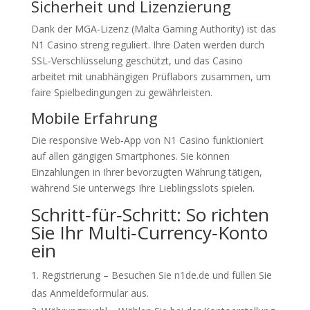
Sicherheit und Lizenzierung
Dank der MGA‑Lizenz (Malta Gaming Authority) ist das
N1 Casino streng reguliert. Ihre Daten werden durch
SSL‑Verschlüsselung geschützt, und das Casino
arbeitet mit unabhängigen Prüflabors zusammen, um
faire Spielbedingungen zu gewährleisten.
Mobile Erfahrung
Die responsive Web‑App von N1 Casino funktioniert
auf allen gängigen Smartphones. Sie können
Einzahlungen in Ihrer bevorzugten Währung tätigen,
während Sie unterwegs Ihre Lieblingsslots spielen.
Schritt‑für‑Schritt: So richten
Sie Ihr Multi‑Currency‑Konto
ein
Registrierung – Besuchen Sie n1de.de und füllen Sie
das Anmeldeformular aus.