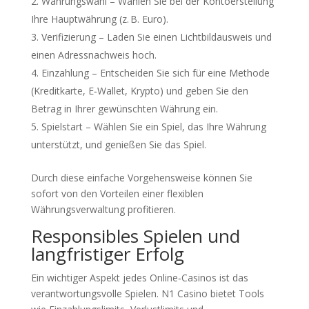
Währungswahl – Wählen Sie bei der Kontoerstellung
Ihre Hauptwährung (z. B. Euro).
Verifizierung – Laden Sie einen Lichtbildausweis und
einen Adressnachweis hoch.
Einzahlung – Entscheiden Sie sich für eine Methode
(Kreditkarte, E‑Wallet, Krypto) und geben Sie den
Betrag in Ihrer gewünschten Währung ein.
Spielstart – Wählen Sie ein Spiel, das Ihre Währung
unterstützt, und genießen Sie das Spiel.
Durch diese einfache Vorgehensweise können Sie
sofort von den Vorteilen einer flexiblen
Währungsverwaltung profitieren.
Responsibles Spielen und
langfristiger Erfolg
Ein wichtiger Aspekt jedes Online‑Casinos ist das
verantwortungsvolle Spielen. N1 Casino bietet Tools