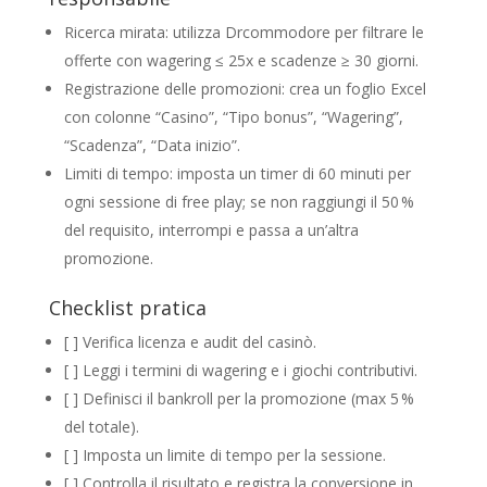
Ricerca mirata: utilizza Drcommodore per filtrare le
offerte con wagering ≤ 25x e scadenze ≥ 30 giorni.
Registrazione delle promozioni: crea un foglio Excel
con colonne “Casino”, “Tipo bonus”, “Wagering”,
“Scadenza”, “Data inizio”.
Limiti di tempo: imposta un timer di 60 minuti per
ogni sessione di free play; se non raggiungi il 50 %
del requisito, interrompi e passa a un’altra
promozione.
Checklist pratica
[ ] Verifica licenza e audit del casinò.
[ ] Leggi i termini di wagering e i giochi contributivi.
[ ] Definisci il bankroll per la promozione (max 5 %
del totale).
[ ] Imposta un limite di tempo per la sessione.
[ ] Controlla il risultato e registra la conversione in