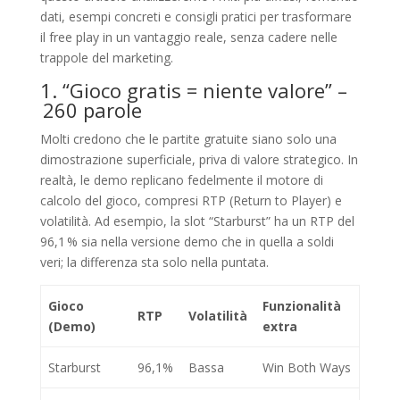
dati, esempi concreti e consigli pratici per trasformare
il free play in un vantaggio reale, senza cadere nelle
trappole del marketing.
1. “Gioco gratis = niente valore” –
260 parole
Molti credono che le partite gratuite siano solo una
dimostrazione superficiale, priva di valore strategico. In
realtà, le demo replicano fedelmente il motore di
calcolo del gioco, compresi RTP (Return to Player) e
volatilità. Ad esempio, la slot “Starburst” ha un RTP del
96,1 % sia nella versione demo che in quella a soldi
veri; la differenza sta solo nella puntata.
Gioco
Funzionalità
RTP
Volatilità
(Demo)
extra
Starburst
96,1%
Bassa
Win Both Ways