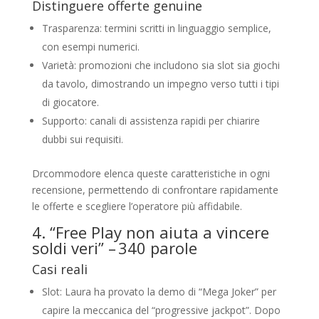
Distinguere offerte genuine
Trasparenza: termini scritti in linguaggio semplice,
con esempi numerici.
Varietà: promozioni che includono sia slot sia giochi
da tavolo, dimostrando un impegno verso tutti i tipi
di giocatore.
Supporto: canali di assistenza rapidi per chiarire
dubbi sui requisiti.
Drcommodore elenca queste caratteristiche in ogni
recensione, permettendo di confrontare rapidamente
le offerte e scegliere l’operatore più affidabile.
4. “Free Play non aiuta a vincere
soldi veri” – 340 parole
Casi reali
Slot: Laura ha provato la demo di “Mega Joker” per
capire la meccanica del “progressive jackpot”. Dopo