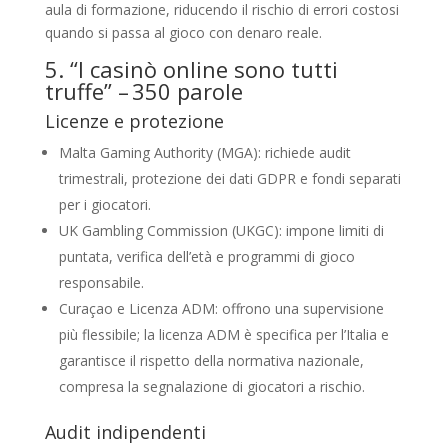
aula di formazione, riducendo il rischio di errori costosi
quando si passa al gioco con denaro reale.
5. “I casinò online sono tutti
truffe” – 350 parole
Licenze e protezione
Malta Gaming Authority (MGA): richiede audit
trimestrali, protezione dei dati GDPR e fondi separati
per i giocatori.
UK Gambling Commission (UKGC): impone limiti di
puntata, verifica dell’età e programmi di gioco
responsabile.
Curaçao e Licenza ADM: offrono una supervisione
più flessibile; la licenza ADM è specifica per l’Italia e
garantisce il rispetto della normativa nazionale,
compresa la segnalazione di giocatori a rischio.
Audit indipendenti