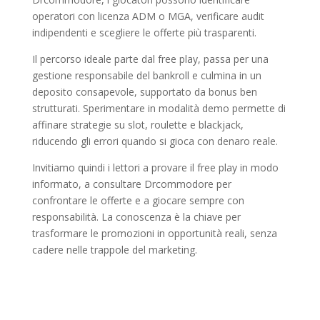
operatori con licenza ADM o MGA, verificare audit
indipendenti e scegliere le offerte più trasparenti.
Il percorso ideale parte dal free play, passa per una
gestione responsabile del bankroll e culmina in un
deposito consapevole, supportato da bonus ben
strutturati. Sperimentare in modalità demo permette di
affinare strategie su slot, roulette e blackjack,
riducendo gli errori quando si gioca con denaro reale.
Invitiamo quindi i lettori a provare il free play in modo
informato, a consultare Drcommodore per
confrontare le offerte e a giocare sempre con
responsabilità. La conoscenza è la chiave per
trasformare le promozioni in opportunità reali, senza
cadere nelle trappole del marketing.