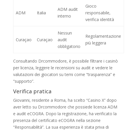
Gioco
ADM audit
ADM
Italia
responsabile,
interno
verifica identità
Nessun
Regolamentazione
Curaçao
Curaçao
audit
più leggera
obbligatorio
Consultando Drcommodore, è possibile filtrare i casinò
per licenza, leggere le recensioni su audit e vedere le
valutazioni dei giocatori su temi come “trasparenza” e
“supporto”.
Verifica pratica
Giovanni, residente a Roma, ha scelto “Casino X” dopo
aver letto su Drcommodore che possiede licenza ADM
e audit eCOGRA. Dopo la registrazione, ha verificato la
presenza del certificato eCOGRA nella sezione
“Responsabilità”. La sua esperienza è stata priva di