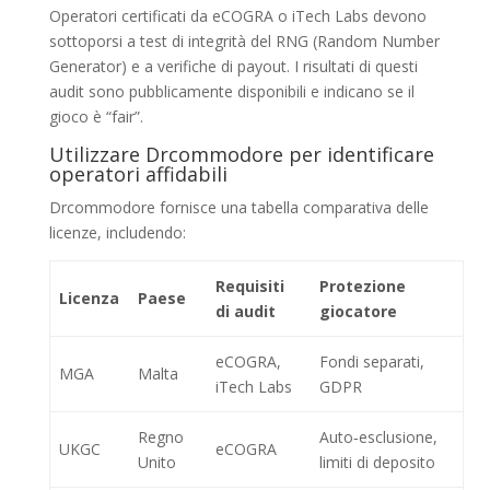
Operatori certificati da eCOGRA o iTech Labs devono
sottoporsi a test di integrità del RNG (Random Number
Generator) e a verifiche di payout. I risultati di questi
audit sono pubblicamente disponibili e indicano se il
gioco è “fair”.
Utilizzare Drcommodore per identificare
operatori affidabili
Drcommodore fornisce una tabella comparativa delle
licenze, includendo:
Requisiti
Protezione
Licenza
Paese
di audit
giocatore
eCOGRA,
Fondi separati,
MGA
Malta
iTech Labs
GDPR
Regno
Auto‑esclusione,
UKGC
eCOGRA
Unito
limiti di deposito