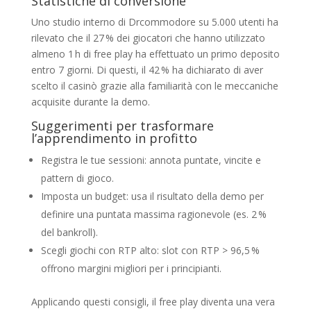
Statistiche di conversione
Uno studio interno di Drcommodore su 5.000 utenti ha
rilevato che il 27 % dei giocatori che hanno utilizzato
almeno 1 h di free play ha effettuato un primo deposito
entro 7 giorni. Di questi, il 42 % ha dichiarato di aver
scelto il casinò grazie alla familiarità con le meccaniche
acquisite durante la demo.
Suggerimenti per trasformare
l’apprendimento in profitto
Registra le tue sessioni: annota puntate, vincite e
pattern di gioco.
Imposta un budget: usa il risultato della demo per
definire una puntata massima ragionevole (es. 2 %
del bankroll).
Scegli giochi con RTP alto: slot con RTP > 96,5 %
offrono margini migliori per i principianti.
Applicando questi consigli, il free play diventa una vera