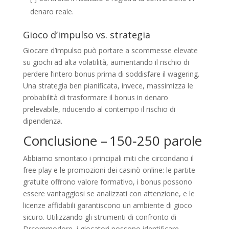
denaro reale.
Gioco d’impulso vs. strategia
Giocare d’impulso può portare a scommesse elevate
su giochi ad alta volatilità, aumentando il rischio di
perdere l’intero bonus prima di soddisfare il wagering.
Una strategia ben pianificata, invece, massimizza le
probabilità di trasformare il bonus in denaro
prelevabile, riducendo al contempo il rischio di
dipendenza.
Conclusione – 150‑250 parole
Abbiamo smontato i principali miti che circondano il
free play e le promozioni dei casinò online: le partite
gratuite offrono valore formativo, i bonus possono
essere vantaggiosi se analizzati con attenzione, e le
licenze affidabili garantiscono un ambiente di gioco
sicuro. Utilizzando gli strumenti di confronto di
Drcommodore, i giocatori possono identificare