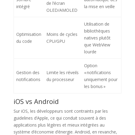
de l’écran
intégré
la mise en veille
OLED/AMOLED
Utilisation de
bibliothèques
Optimisation
Moins de cycles
natives plutôt
du code
CPU/GPU
que WebView
lourde
Option
Gestion des
Limite les réveils
« notifications
notifications
du processeur
uniquement pour
les bonus »
iOS vs Android
Sur iOS, les développeurs sont contraints par les
guidelines d’Apple, ce qui conduit souvent à des
applications plus légères et mieux intégrées au
système d’économie d’énergie. Android, en revanche,