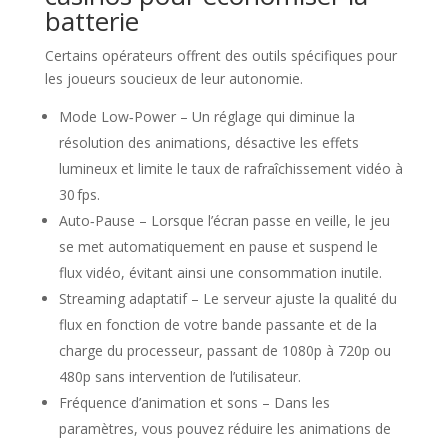
batterie
Certains opérateurs offrent des outils spécifiques pour
les joueurs soucieux de leur autonomie.
Mode Low‑Power – Un réglage qui diminue la
résolution des animations, désactive les effets
lumineux et limite le taux de rafraîchissement vidéo à
30 fps.
Auto‑Pause – Lorsque l’écran passe en veille, le jeu
se met automatiquement en pause et suspend le
flux vidéo, évitant ainsi une consommation inutile.
Streaming adaptatif – Le serveur ajuste la qualité du
flux en fonction de votre bande passante et de la
charge du processeur, passant de 1080p à 720p ou
480p sans intervention de l’utilisateur.
Fréquence d’animation et sons – Dans les
paramètres, vous pouvez réduire les animations de