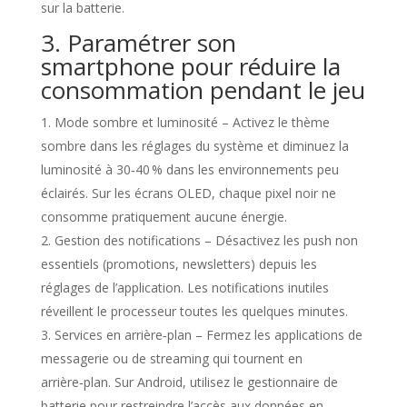
sur la batterie.
3. Paramétrer son
smartphone pour réduire la
consommation pendant le jeu
Mode sombre et luminosité – Activez le thème
sombre dans les réglages du système et diminuez la
luminosité à 30‑40 % dans les environnements peu
éclairés. Sur les écrans OLED, chaque pixel noir ne
consomme pratiquement aucune énergie.
Gestion des notifications – Désactivez les push non
essentiels (promotions, newsletters) depuis les
réglages de l’application. Les notifications inutiles
réveillent le processeur toutes les quelques minutes.
Services en arrière‑plan – Fermez les applications de
messagerie ou de streaming qui tournent en
arrière‑plan. Sur Android, utilisez le gestionnaire de
batterie pour restreindre l’accès aux données en