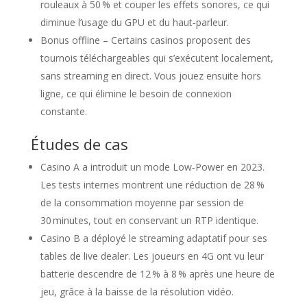
rouleaux à 50 % et couper les effets sonores, ce qui
diminue l’usage du GPU et du haut‑parleur.
Bonus offline – Certains casinos proposent des
tournois téléchargeables qui s’exécutent localement,
sans streaming en direct. Vous jouez ensuite hors
ligne, ce qui élimine le besoin de connexion
constante.
Études de cas
Casino A a introduit un mode Low‑Power en 2023.
Les tests internes montrent une réduction de 28 %
de la consommation moyenne par session de
30 minutes, tout en conservant un RTP identique.
Casino B a déployé le streaming adaptatif pour ses
tables de live dealer. Les joueurs en 4G ont vu leur
batterie descendre de 12 % à 8 % après une heure de
jeu, grâce à la baisse de la résolution vidéo.