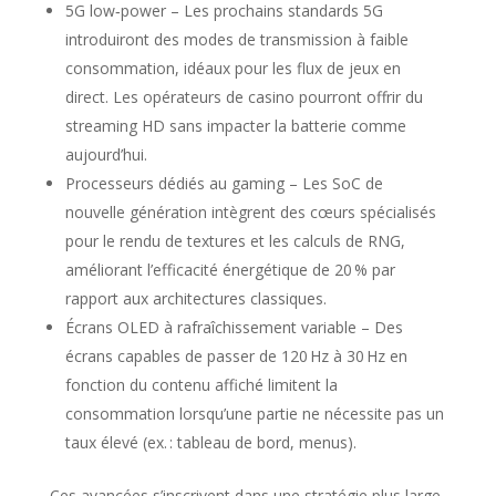
5G low‑power – Les prochains standards 5G
introduiront des modes de transmission à faible
consommation, idéaux pour les flux de jeux en
direct. Les opérateurs de casino pourront offrir du
streaming HD sans impacter la batterie comme
aujourd’hui.
Processeurs dédiés au gaming – Les SoC de
nouvelle génération intègrent des cœurs spécialisés
pour le rendu de textures et les calculs de RNG,
améliorant l’efficacité énergétique de 20 % par
rapport aux architectures classiques.
Écrans OLED à rafraîchissement variable – Des
écrans capables de passer de 120 Hz à 30 Hz en
fonction du contenu affiché limitent la
consommation lorsqu’une partie ne nécessite pas un
taux élevé (ex. : tableau de bord, menus).
Ces avancées s’inscrivent dans une stratégie plus large