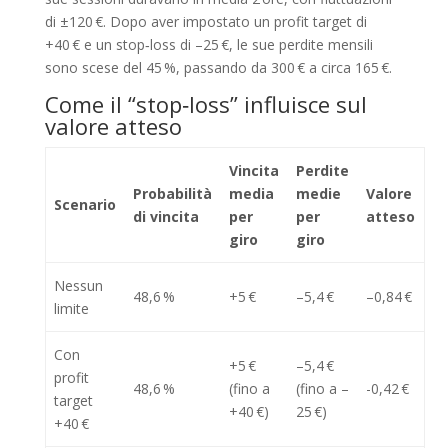
di ±120 €. Dopo aver impostato un profit target di
+40 € e un stop‑loss di –25 €, le sue perdite mensili
sono scese del 45 %, passando da 300 € a circa 165 €.
Come il “stop‑loss” influisce sul
valore atteso
Vincita
Perdite
Probabilità
media
medie
Valore
Scenario
di vincita
per
per
atteso
giro
giro
Nessun
48,6 %
+5 €
–5,4 €
–0,84 €
limite
Con
+5 €
–5,4 €
profit
48,6 %
(fino a
(fino a –
-0,42 €
target
+40 €)
25 €)
+40 €