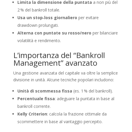
Limita la dimensione della puntata
a non più del
2 % del bankroll totale.
Usa un stop‑loss giornaliero
per evitare
drawdown prolungati.
Alterna con puntate su rosso/nero
per bilanciare
volatilità e rendimento.
L’importanza del “Bankroll
Management” avanzato
Una gestione avanzata del capitale va oltre la semplice
divisione in unità. Alcune tecniche popolari includono:
Unità di scommessa fissa
(es. 1 % del bankroll).
Percentuale fissa
: adeguare la puntata in base al
bankroll corrente.
Kelly Criterion
: calcola la frazione ottimale da
scommettere in base al vantaggio percepito.