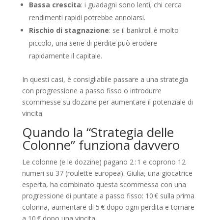
Bassa crescita
: i guadagni sono lenti; chi cerca
rendimenti rapidi potrebbe annoiarsi.
Rischio di stagnazione
: se il bankroll è molto
piccolo, una serie di perdite può erodere
rapidamente il capitale.
In questi casi, è consigliabile passare a una strategia
con progressione a passo fisso o introdurre
scommesse su dozzine per aumentare il potenziale di
vincita.
Quando la “Strategia delle
Colonne” funziona davvero
Le colonne (e le dozzine) pagano 2 : 1 e coprono 12
numeri su 37 (roulette europea). Giulia, una giocatrice
esperta, ha combinato questa scommessa con una
progressione di puntate a passo fisso: 10 € sulla prima
colonna, aumentare di 5 € dopo ogni perdita e tornare
a 10 € dopo una vincita.