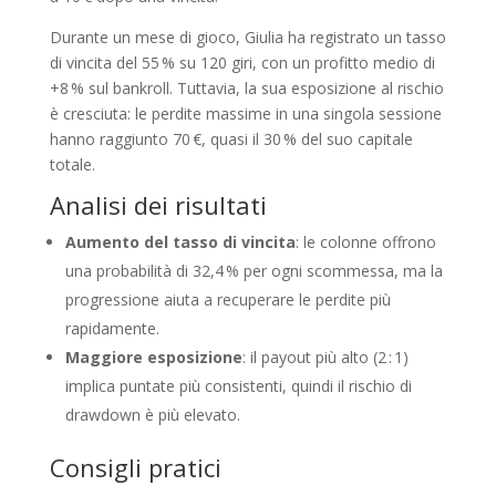
Durante un mese di gioco, Giulia ha registrato un tasso
di vincita del 55 % su 120 giri, con un profitto medio di
+8 % sul bankroll. Tuttavia, la sua esposizione al rischio
è cresciuta: le perdite massime in una singola sessione
hanno raggiunto 70 €, quasi il 30 % del suo capitale
totale.
Analisi dei risultati
Aumento del tasso di vincita
: le colonne offrono
una probabilità di 32,4 % per ogni scommessa, ma la
progressione aiuta a recuperare le perdite più
rapidamente.
Maggiore esposizione
: il payout più alto (2 : 1)
implica puntate più consistenti, quindi il rischio di
drawdown è più elevato.
Consigli pratici