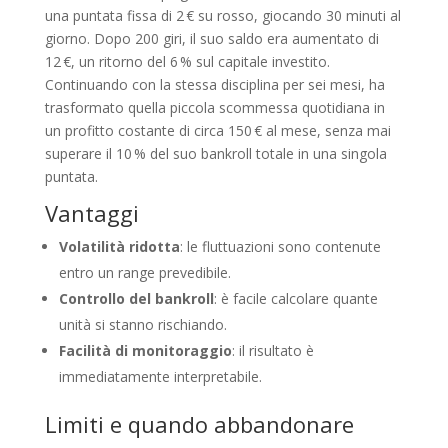
una puntata fissa di 2 € su rosso, giocando 30 minuti al
giorno. Dopo 200 giri, il suo saldo era aumentato di
12 €, un ritorno del 6 % sul capitale investito.
Continuando con la stessa disciplina per sei mesi, ha
trasformato quella piccola scommessa quotidiana in
un profitto costante di circa 150 € al mese, senza mai
superare il 10 % del suo bankroll totale in una singola
puntata.
Vantaggi
Volatilità ridotta
: le fluttuazioni sono contenute
entro un range prevedibile.
Controllo del bankroll
: è facile calcolare quante
unità si stanno rischiando.
Facilità di monitoraggio
: il risultato è
immediatamente interpretabile.
Limiti e quando abbandonare