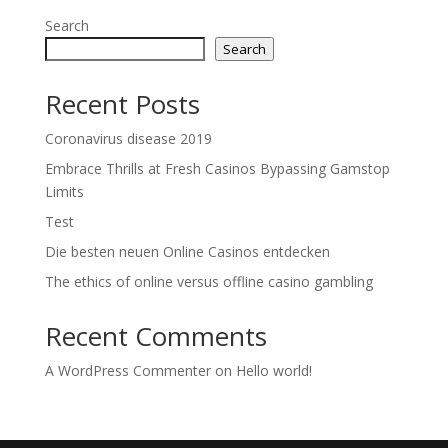
Search
Search
Recent Posts
Coronavirus disease 2019
Embrace Thrills at Fresh Casinos Bypassing Gamstop
Limits
Test
Die besten neuen Online Casinos entdecken
The ethics of online versus offline casino gambling
Recent Comments
A WordPress Commenter
on
Hello world!