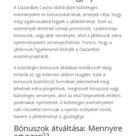
A Dazardbet Casino időről időre különleges
eseményeket és bónuszokat kínál, amelyek célja, hogy
még izgalmasabbá tegyék a játékélményt. Ezek az
események lehetnek ünnepi promóciók, születésnapi
bónuszok, vagy akár versenyek, ahol a játékosok extra
nyereményekért versenyezhetnek. Fontos, hogy a
játékosok figyelemmel kísérjék a Dazardbet
eseménynaptárát.
A különleges bónuszok általában korlátozott ideig
érhetők el, így érdemes időben reagálni. Ezek a
bónuszok különböző formában jelenhetnek meg:
lehetnek extra pörgetések, megnövelt bónuszok vagy
különleges versenyek, ahol az első helyezettek értékes
jutalmakat nyerhetnek. A különleges eseményeken
való részvétel nemcsak a nyerési esélyeket növeli,
hanem a játékélményt is gazdagítja.
Bónuszok átváltása: Mennyire