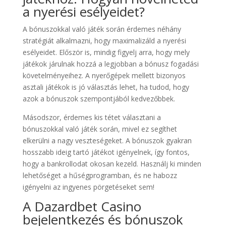
a nyerési esélyeidet?
A bónuszokkal való játék során érdemes néhány
stratégiát alkalmazni, hogy maximalizáld a nyerési
esélyeidet. Először is, mindig figyelj arra, hogy mely
játékok járulnak hozzá a legjobban a bónusz fogadási
követelményeihez. A nyerőgépek mellett bizonyos
asztali játékok is jó választás lehet, ha tudod, hogy
azok a bónuszok szempontjából kedvezőbbek.
Másodszor, érdemes kis tétet választani a
bónuszokkal való játék során, mivel ez segíthet
elkerülni a nagy veszteségeket. A bónuszok gyakran
hosszabb ideig tartó játékot igényelnek, így fontos,
hogy a bankrollodat okosan kezeld. Használj ki minden
lehetőséget a hűségprogramban, és ne habozz
igényelni az ingyenes pörgetéseket sem!
A Dazardbet Casino
bejelentkezés és bónuszok