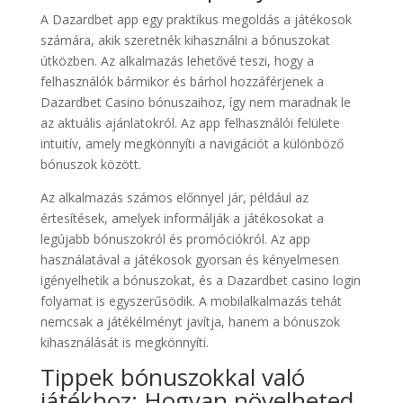
A Dazardbet app egy praktikus megoldás a játékosok
számára, akik szeretnék kihasználni a bónuszokat
útközben. Az alkalmazás lehetővé teszi, hogy a
felhasználók bármikor és bárhol hozzáférjenek a
Dazardbet Casino bónuszaihoz, így nem maradnak le
az aktuális ajánlatokról. Az app felhasználói felülete
intuitív, amely megkönnyíti a navigációt a különböző
bónuszok között.
Az alkalmazás számos előnnyel jár, például az
értesítések, amelyek informálják a játékosokat a
legújabb bónuszokról és promóciókról. Az app
használatával a játékosok gyorsan és kényelmesen
igényelhetik a bónuszokat, és a Dazardbet casino login
folyamat is egyszerűsödik. A mobilalkalmazás tehát
nemcsak a játékélményt javítja, hanem a bónuszok
kihasználását is megkönnyíti.
Tippek bónuszokkal való
játékhoz: Hogyan növelheted