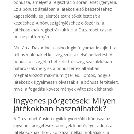
bónusza, amelyet a regisztráció során lehet igényelni.
Ez a bónusz általában a játékos első befizetéséhez
kapcsolódik, és jelentős extra tőkét biztosít a
kezdéshez. A bónusz igényléséhez először is, a
játékosoknak regisztrálniuk kell a Dazardbet casino
online platformján.
Miután a Dazardbet casino login folyamat lezajlott, a
felhasználónak el kell végeznie az első befizetést. A
bónusz összegét a befizetett összeg százalékában
határozzák meg, és a bónuszérték általában
meghatározott maximumig terjed. Fontos, hogy a
játékosok figyelmesen olvassák el a bónusz feltételeit,
mivel a fogadási követelmények változóak lehetnek.
Ingyenes pörgetések: Milyen
játékokban használhatók?
A Dazardbet Casino egyik legvonzóbb bónusza az
ingyenes pörgetések, amelyek lehetőséget adnak a
játékosoknak, hogy kockázat nélkül próbálják ki a