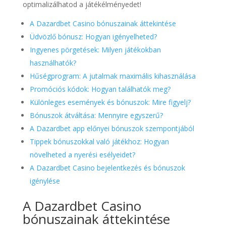
optimalizálhatod a játékélményedet!
A Dazardbet Casino bónuszainak áttekintése
Üdvözlő bónusz: Hogyan igényelheted?
Ingyenes pörgetések: Milyen játékokban
használhatók?
Hűségprogram: A jutalmak maximális kihasználása
Promóciós kódok: Hogyan találhatók meg?
Különleges események és bónuszok: Mire figyelj?
Bónuszok átváltása: Mennyire egyszerű?
A Dazardbet app előnyei bónuszok szempontjából
Tippek bónuszokkal való játékhoz: Hogyan
növelheted a nyerési esélyeidet?
A Dazardbet Casino bejelentkezés és bónuszok
igénylése
A Dazardbet Casino
bónuszainak áttekintése