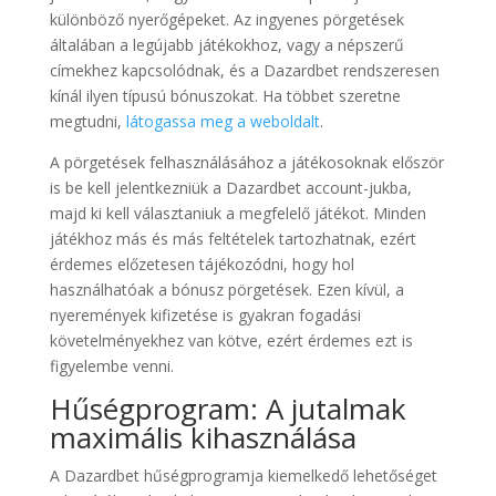
különböző nyerőgépeket. Az ingyenes pörgetések
általában a legújabb játékokhoz, vagy a népszerű
címekhez kapcsolódnak, és a Dazardbet rendszeresen
kínál ilyen típusú bónuszokat. Ha többet szeretne
megtudni,
látogassa meg a weboldalt
.
A pörgetések felhasználásához a játékosoknak először
is be kell jelentkezniük a Dazardbet account-jukba,
majd ki kell választaniuk a megfelelő játékot. Minden
játékhoz más és más feltételek tartozhatnak, ezért
érdemes előzetesen tájékozódni, hogy hol
használhatóak a bónusz pörgetések. Ezen kívül, a
nyeremények kifizetése is gyakran fogadási
követelményekhez van kötve, ezért érdemes ezt is
figyelembe venni.
Hűségprogram: A jutalmak
maximális kihasználása
A Dazardbet hűségprogramja kiemelkedő lehetőséget