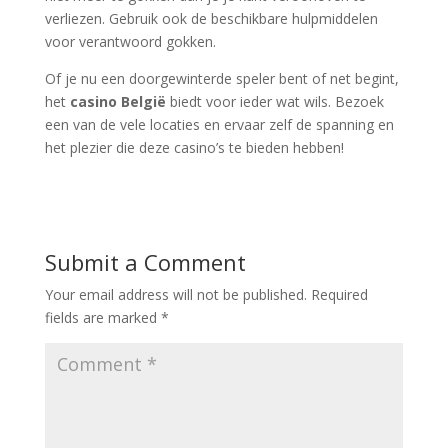
verliezen. Gebruik ook de beschikbare hulpmiddelen
voor verantwoord gokken.
Of je nu een doorgewinterde speler bent of net begint,
het
casino België
biedt voor ieder wat wils. Bezoek
een van de vele locaties en ervaar zelf de spanning en
het plezier die deze casino’s te bieden hebben!
Submit a Comment
Your email address will not be published.
Required
fields are marked
*