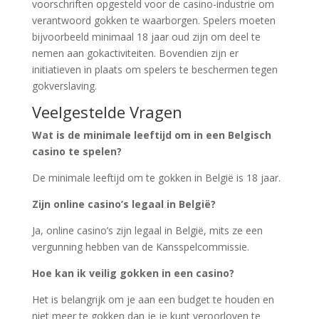
voorschriften opgesteld voor de casino-industrie om
verantwoord gokken te waarborgen. Spelers moeten
bijvoorbeeld minimaal 18 jaar oud zijn om deel te
nemen aan gokactiviteiten. Bovendien zijn er
initiatieven in plaats om spelers te beschermen tegen
gokverslaving.
Veelgestelde Vragen
Wat is de minimale leeftijd om in een Belgisch
casino te spelen?
De minimale leeftijd om te gokken in België is 18 jaar.
Zijn online casino’s legaal in België?
Ja, online casino’s zijn legaal in België, mits ze een
vergunning hebben van de Kansspelcommissie.
Hoe kan ik veilig gokken in een casino?
Het is belangrijk om je aan een budget te houden en
niet meer te gokken dan je je kunt veroorloven te