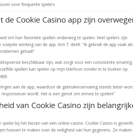
ussen voor frequente spelers
t de Cookie Casino app zijn overweg
eid om hun favoriete spellen onderweg te spelen. Veel spelers zijn
de soepele werking van de app.
Kim T.
deelt: “Ik gebruik de app vaak als
 problemen gehad!”
sktopversie beschikbaar zijn, wat zorgt voor een consistente ervaring.
dezelfde spellen kan spelen op mijn telefoon zonder in te boeten op
 app.
ringen aan de app, waardoor de gebruikerservaring steeds beter word
n responsiever wordt. Het is een genot om ermee te spelen!”
heid van Cookie Casino zijn belangrijk
 speler bij het kiezen van een online casino. Cookie Casino is geverif
rgen hoeven te maken over de veiligheid van hun gegevens. Ze maken