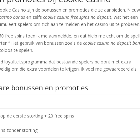
ookie Casino zijn de bonussen en promoties die ze aanbieden. Nieu
 casino bonus
en zelfs
cookie casino free spins no deposit
, wat het een
timuleert spelers om zich aan te melden en het casino uit te proberen
eg 50 free spins toen ik me aanmeldde, en dat hielp me echt om de spel
rten.” Het gebruik van bonussen zoals de
cookie casino no deposit bo
coloos te spelen.
d loyaliteitsprogramma dat bestaande spelers beloont met extra
weldig om die extra voordelen te krijgen. Ik voel me gewaardeerd als
bare bonussen en promoties
p de eerste storting + 20 free spins
ins zonder storting