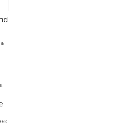
end
 ik
t.
e
ieerd