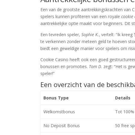
Een van de grootste aantrekkingskrachten van C
spelers kunnen profiteren van een royale
cookie
aantrekkelijke optie maakt voor beginners. Dit s
Een tevreden speler,
Sophie K.
, vertelt: “Ik kre
te verkennen zonder meteen geld te hoeven sto
biedt een geweldige manier voor spelers om risi
Cookie Casino heeft ook een goed gestructureer
bonussen en promoties.
Tom D.
zegt: “Het is ge
speler!”
Een overzicht van de beschik
Bonus Type
Details
Welkomstbonus
Tot 100% o
No Deposit Bonus
50 free sp