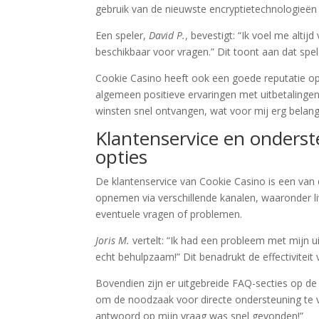
gebruik van de nieuwste encryptietechnologieën 
Een speler,
David P.
, bevestigt: “Ik voel me altijd
beschikbaar voor vragen.” Dit toont aan dat spe
Cookie Casino heeft ook een goede reputatie 
algemeen positieve ervaringen met uitbetalingen
winsten snel ontvangen, wat voor mij erg belangri
Klantenservice en onderste
opties
De klantenservice van Cookie Casino is een van
opnemen via verschillende kanalen, waaronder liv
eventuele vragen of problemen.
Joris M.
vertelt: “Ik had een probleem met mijn ui
echt behulpzaam!” Dit benadrukt de effectivitei
Bovendien zijn er uitgebreide FAQ-secties op de
om de noodzaak voor directe ondersteuning te
antwoord op mijn vraag was snel gevonden!”