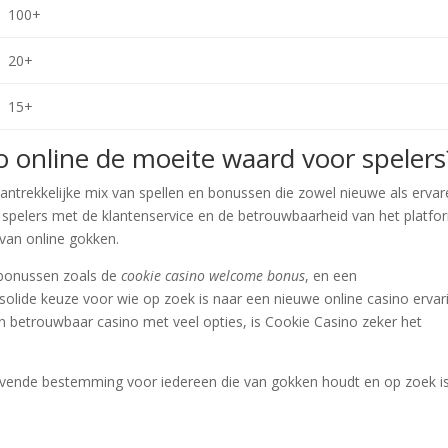
100+
20+
15+
o online de moeite waard voor spelers
antrekkelijke mix van spellen en bonussen die zowel nieuwe als erva
n spelers met de klantenservice en de betrouwbaarheid van het platfo
 van online gokken.
e bonussen zoals de
cookie casino welcome bonus
, en een
n solide keuze voor wie op zoek is naar een nieuwe online casino ervar
en betrouwbaar casino met veel opties, is Cookie Casino zeker het
elovende bestemming voor iedereen die van gokken houdt en op zoek i