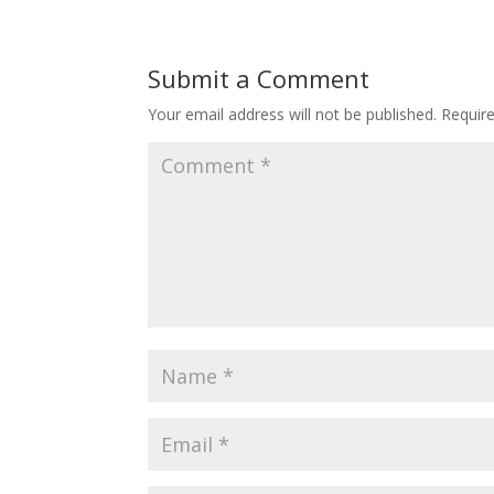
Submit a Comment
Your email address will not be published.
Requir