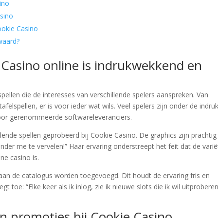
ino
asino
ookie Casino
 waard?
e Casino online is indrukwekkend en
pellen die de interesses van verschillende spelers aanspreken. Van
felspellen, er is voor ieder wat wils. Veel spelers zijn onder de indru
d door gerenommeerde softwareleveranciers.
illende spellen geprobeerd bij Cookie Casino. De graphics zijn prachtig
nder me te vervelen!” Haar ervaring onderstreept het feit dat de varië
ne casino is.
 aan de catalogus worden toegevoegd. Dit houdt de ervaring fris en
gt toe: “Elke keer als ik inlog, zie ik nieuwe slots die ik wil uitproberen
n promoties bij Cookie Casino