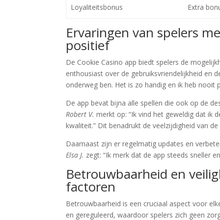
Loyaliteitsbonus
Extra bon
Ervaringen van spelers me
positief
De Cookie Casino app biedt spelers de mogelijkh
enthousiast over de gebruiksvriendelijkheid en 
onderweg ben. Het is zo handig en ik heb nooit
De app bevat bijna alle spellen die ook op de de
Robert V.
merkt op: “Ik vind het geweldig dat ik 
kwaliteit.” Dit benadrukt de veelzijdigheid van de
Daarnaast zijn er regelmatig updates en verbete
Elsa J.
zegt: “Ik merk dat de app steeds sneller e
Betrouwbaarheid en veilig
factoren
Betrouwbaarheid is een cruciaal aspect voor elke
en gereguleerd, waardoor spelers zich geen zo