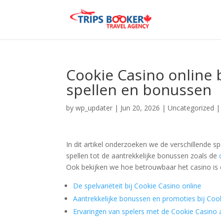
Cookie Casino online 
spellen en bonussen
by
wp_updater
|
Jun 20, 2026
|
Uncategorized
In dit artikel onderzoeken we de verschillende s
spellen tot de aantrekkelijke bonussen zoals de
Ook bekijken we hoe betrouwbaar het casino is 
De spelvariëteit bij Cookie Casino online
Aantrekkelijke bonussen en promoties bij Coo
Ervaringen van spelers met de Cookie Casino 