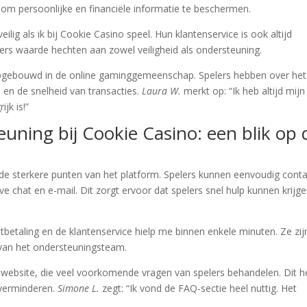
om persoonlijke en financiële informatie te beschermen.
 veilig als ik bij Cookie Casino speel. Hun klantenservice is ook altijd
lers waarde hechten aan zowel veiligheid als ondersteuning.
opgebouwd in de online gaminggemeenschap. Spelers hebben over het
 en de snelheid van transacties.
Laura W.
merkt op: “Ik heb altijd mijn
jk is!”
uning bij Cookie Casino: een blik op 
 de sterkere punten van het platform. Spelers kunnen eenvoudig cont
e chat en e-mail. Dit zorgt ervoor dat spelers snel hulp kunnen krijge
tbetaling en de klantenservice hielp me binnen enkele minuten. Ze zij
t van het ondersteuningsteam.
 website, die veel voorkomende vragen van spelers behandelen. Dit h
 verminderen.
Simone L.
zegt: “Ik vond de FAQ-sectie heel nuttig. Het