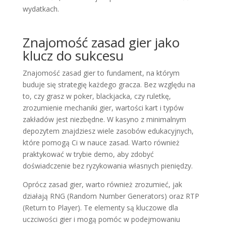
wydatkach.
Znajomość zasad gier jako
klucz do sukcesu
Znajomość zasad gier to fundament, na którym
buduje się strategię każdego gracza. Bez względu na
to, czy grasz w poker, blackjacka, czy ruletkę,
zrozumienie mechaniki gier, wartości kart i typów
zakładów jest niezbędne. W kasyno z minimalnym
depozytem znajdziesz wiele zasobów edukacyjnych,
które pomogą Ci w nauce zasad. Warto również
praktykować w trybie demo, aby zdobyć
doświadczenie bez ryzykowania własnych pieniędzy.
Oprócz zasad gier, warto również zrozumieć, jak
działają RNG (Random Number Generators) oraz RTP
(Return to Player). Te elementy są kluczowe dla
uczciwości gier i mogą pomóc w podejmowaniu