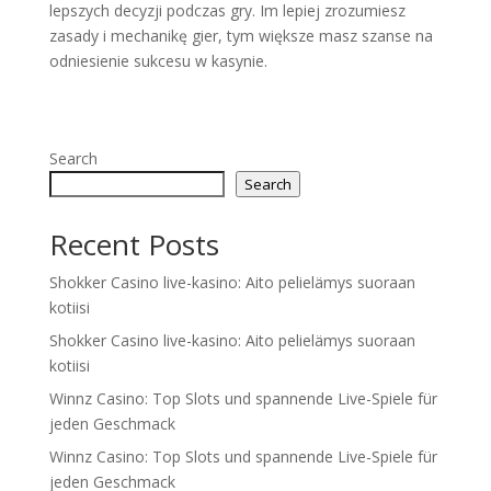
lepszych decyzji podczas gry. Im lepiej zrozumiesz
zasady i mechanikę gier, tym większe masz szanse na
odniesienie sukcesu w kasynie.
Search
Search
Recent Posts
Shokker Casino live-kasino: Aito pelielämys suoraan
kotiisi
Shokker Casino live-kasino: Aito pelielämys suoraan
kotiisi
Winnz Casino: Top Slots und spannende Live-Spiele für
jeden Geschmack
Winnz Casino: Top Slots und spannende Live-Spiele für
jeden Geschmack