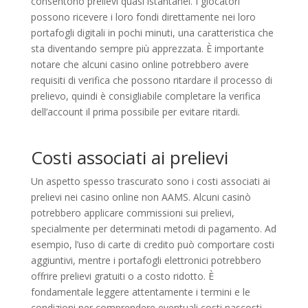
consentono prelievi quasi istantanei. I giocatori
possono ricevere i loro fondi direttamente nei loro
portafogli digitali in pochi minuti, una caratteristica che
sta diventando sempre più apprezzata. È importante
notare che alcuni casino online potrebbero avere
requisiti di verifica che possono ritardare il processo di
prelievo, quindi è consigliabile completare la verifica
dell’account il prima possibile per evitare ritardi.
Costi associati ai prelievi
Un aspetto spesso trascurato sono i costi associati ai
prelievi nei casino online non AAMS. Alcuni casinò
potrebbero applicare commissioni sui prelievi,
specialmente per determinati metodi di pagamento. Ad
esempio, l’uso di carte di credito può comportare costi
aggiuntivi, mentre i portafogli elettronici potrebbero
offrire prelievi gratuiti o a costo ridotto. È
fondamentale leggere attentamente i termini e le
condizioni per comprendere eventuali costi nascosti.