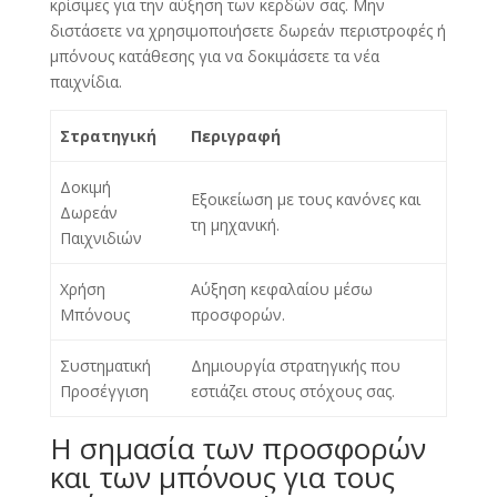
κρίσιμες για την αύξηση των κερδών σας. Μην
διστάσετε να χρησιμοποιήσετε δωρεάν περιστροφές ή
μπόνους κατάθεσης για να δοκιμάσετε τα νέα
παιχνίδια.
Στρατηγική
Περιγραφή
Δοκιμή
Εξοικείωση με τους κανόνες και
Δωρεάν
τη μηχανική.
Παιχνιδιών
Χρήση
Αύξηση κεφαλαίου μέσω
Μπόνους
προσφορών.
Συστηματική
Δημιουργία στρατηγικής που
Προσέγγιση
εστιάζει στους στόχους σας.
Η σημασία των προσφορών
και των μπόνους για τους