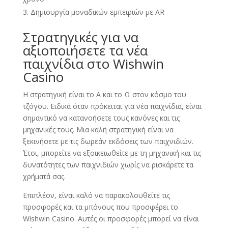
Δημιουργία μοναδικών εμπειριών με AR
Στρατηγικές για να
αξιοποιήσετε τα νέα
παιχνίδια στο Wishwin
Casino
Η στρατηγική είναι το A και το Ω στον κόσμο του
τζόγου. Ειδικά όταν πρόκειται για νέα παιχνίδια, είναι
σημαντικό να κατανοήσετε τους κανόνες και τις
μηχανικές τους. Μια καλή στρατηγική είναι να
ξεκινήσετε με τις δωρεάν εκδόσεις των παιχνιδιών.
Έτσι, μπορείτε να εξοικειωθείτε με τη μηχανική και τις
δυνατότητες των παιχνιδιών χωρίς να ρισκάρετε τα
χρήματά σας.
Επιπλέον, είναι καλό να παρακολουθείτε τις
προσφορές και τα μπόνους που προσφέρει το
Wishwin Casino. Αυτές οι προσφορές μπορεί να είναι