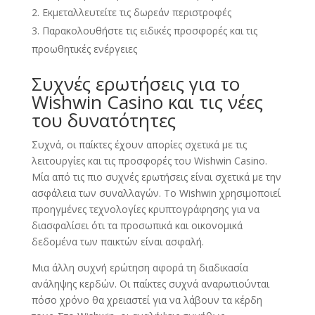
Εκμεταλλευτείτε τις δωρεάν περιστροφές
Παρακολουθήστε τις ειδικές προσφορές και τις
προωθητικές ενέργειες
Συχνές ερωτήσεις για το
Wishwin Casino και τις νέες
του δυνατότητες
Συχνά, οι παίκτες έχουν απορίες σχετικά με τις
λειτουργίες και τις προσφορές του Wishwin Casino.
Μία από τις πιο συχνές ερωτήσεις είναι σχετικά με την
ασφάλεια των συναλλαγών. Το Wishwin χρησιμοποιεί
προηγμένες τεχνολογίες κρυπτογράφησης για να
διασφαλίσει ότι τα προσωπικά και οικονομικά
δεδομένα των παικτών είναι ασφαλή.
Μια άλλη συχνή ερώτηση αφορά τη διαδικασία
ανάληψης κερδών. Οι παίκτες συχνά αναρωτιούνται
πόσο χρόνο θα χρειαστεί για να λάβουν τα κέρδη