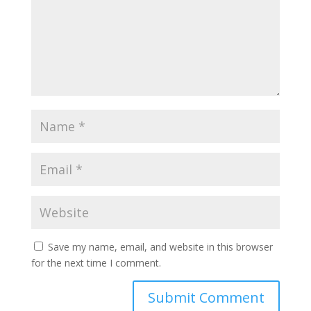
Save my name, email, and website in this browser
for the next time I comment.