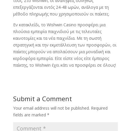
τους. Στο Wishwin, οι αναλήψεις συνήθως
επεξεργάζονται εντός 24-48 ωρών, ανάλογα με τη
μέθοδο πληρωμής που χρησιμοποιούν οι παίκτες.
Εν κατακλείδι, το Wishwin Casino προσφέρει μια
πλούσια εμπειρία παιχνιδιού με τις τελευταίες
καινοτομίες και τα νέα παιχνίδια. Με τη σωστή
στρατηγική και την εκμετάλλευση των προσφορών, οι
παίκτες μπορούν να απολαύσουν μια μοναδική και
κερδοφόρα εμπειρία. Είτε είστε νέος είτε έμπειρος
παίκτης, το Wishwin έχει κάτι να προσφέρει σε όλους!
Submit a Comment
Your email address will not be published.
Required
fields are marked
*