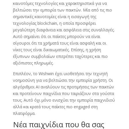
καινοτόμες τεχνολογίες και χαρακτηριστικά για να
βελτιώσει την εμπειρία των παικτών. Μία από τις πιο
σημαντικές καινοτομίες είναι η εισαγωγή της
τεχνολογίας blockchain, η οποία προσφέρει
μεγαλύτερη διαφάνεια και ασφάλεια στις συναλλαγές.
Αυτό σημαίνει ότι οι παίκτες μπορούν να είναι
σίγουροι ότι τα χρήματά τους είναι ασφαλή και οι
νίκες τους είναι δικαιωματικές. Επίσης, η χρήση
έξυπνων συμβολαίων επιτρέπει ταχύτερες και πιο
αξιόπιστες πληρωμές.
Επιπλέον, το Wishwin έχει υιοθετήσει την τεχνητή
νοημοσύνη για να βελτιώσει την εμπειρία χρήστη. Οι
αλγόριθμοι AI αναλύουν τις προτιμήσεις των παικτών
και προτείνουν παιχνίδια που ταιριάζουν στα γούστα
τους. Αυτό όχι μόνο ενισχύει την εμπειρία παιχνιδιού
αλλά και κρατά τους παίκτες πιο engaged στη
πλατφόρμα.
Νέα παιχνίδια που θα σας