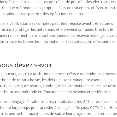
ffectués par le biais de cartes de crédit, de portefeuilles électroniques
Chaque méthode a ses propres délais de traitement et frais, mais t
sant ainsi la transparence des opérations financières.
que la vérification des comptes peut être requise avant d’effectuer un
 visant à protéger les utilisateurs et à prévenir la fraude. Une fois le
raités rapidement, permettant aux joueurs de recevoir leurs gains san
vous trouverez toutes les informations nécessaires pour effectuer des
 vous devez savoir
r les joueurs, et CCTV Rush Hour Games s’efforce de rendre ce process
thode de retrait choisie, les délais peuvent varier. Par exemple, les
etraits en quelques heures, tandis que les virements bancaires peuvent
c choisir leur méthode en fonction de leurs besoins et préférences.
orme s’engage à traiter tous les retraits dans les 24 heures suivant la
attendre longtemps pour accéder à vos gains. De plus, CCTV Rush Hou
traits, permettant aux joueurs de suivre leur progression en temps rée