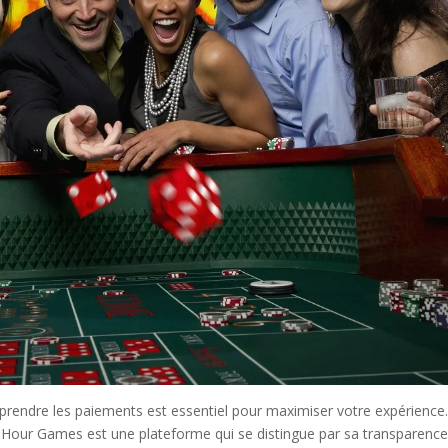
prendre les paiements est essentiel pour maximiser votre expérience
our Games est une plateforme qui se distingue par sa transparence