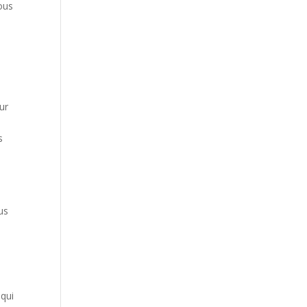
ous
ur
s
us
 qui